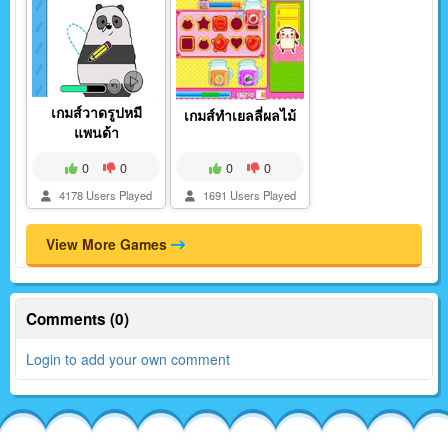
เกมส์วาดรูปหมี
เกมส์ทำเยลลี่ผลไม้
แพนด้า
0
0
0
0
4178 Users Played
1691 Users Played
View More Games
Comments (0)
Login to add your own comment