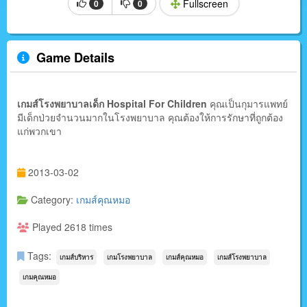
Fullscreen
0
0
Game Details
เกมส์โรงพยาบาลเด็ก Hospital For Children
คุณเป็นกุมารแพทย์
มีเด็กป่วยจำนวนมากในโรงพยาบาล คุณต้องให้การรักษาที่ถูกต้อง
แก่พวกเขา
2013-03-02
Category:
เกมส์คุณหมอ
Played 2618 times
Tags:
เกมส์บริหาร
เกมโรงพยาบาล
เกมส์คุณหมอ
เกมส์โรงพยาบาล
เกมคุณหมอ