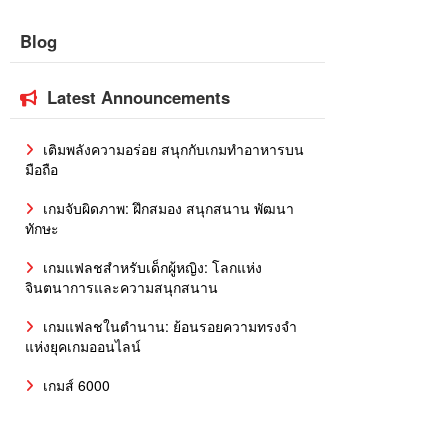
Blog
Latest Announcements
เติมพลังความอร่อย สนุกกับเกมทำอาหารบน
มือถือ
เกมจับผิดภาพ: ฝึกสมอง สนุกสนาน พัฒนา
ทักษะ
เกมแฟลชสำหรับเด็กผู้หญิง: โลกแห่ง
จินตนาการและความสนุกสนาน
เกมแฟลชในตำนาน: ย้อนรอยความทรงจำ
แห่งยุคเกมออนไลน์
เกมส์ 6000