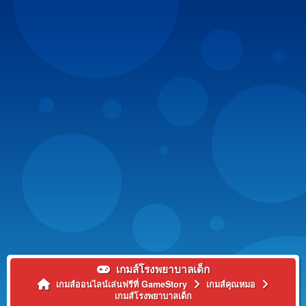
เกมส์โรงพยาบาลเด็ก
เกมส์ออนไลน์เล่นฟรีที่ GameStory
เกมส์คุณหมอ
เกมส์โรงพยาบาลเด็ก