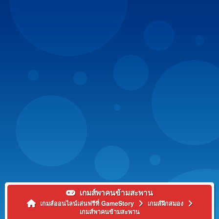
เกมส์พาคนข้ามสะพาน
เกมส์ออนไลน์เล่นฟรีที่ GameStory
เกมส์ฝึกสมอง
เกมส์พาคนข้ามสะพาน