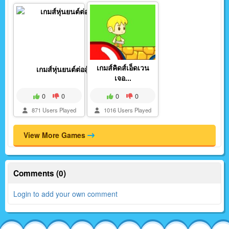
เกมส์คิดส์เอ็ดเวน
เกมส์หุ่นยนต์ต่อสู้
เจอ...
0
0
0
0
871 Users Played
1016 Users Played
View More Games
Comments (0)
Login to add your own comment