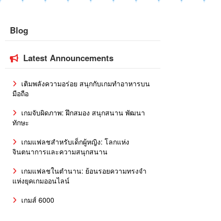
Blog
Latest Announcements
เติมพลังความอร่อย สนุกกับเกมทำอาหารบน
มือถือ
เกมจับผิดภาพ: ฝึกสมอง สนุกสนาน พัฒนา
ทักษะ
เกมแฟลชสำหรับเด็กผู้หญิง: โลกแห่ง
จินตนาการและความสนุกสนาน
เกมแฟลชในตำนาน: ย้อนรอยความทรงจำ
แห่งยุคเกมออนไลน์
เกมส์ 6000