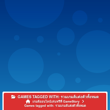
GAMES TAGGED WITH: รวมเกมส์แต่งตัวทั้งหมด
เกมส์ออนไลน์เล่นฟรีที่ GameStory
Games tagged with: รวมเกมส์แต่งตัวทั้งหมด