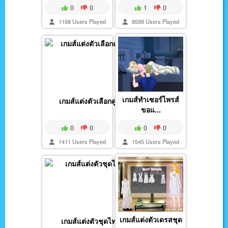
0
0
1
0
1168 Users Played
8599 Users Played
เกมส์ทำเซอร์ไพรส์
เกมส์แต่งตัวเลือกคู่...
ขอแ...
0
0
0
0
1411 Users Played
1545 Users Played
เกมส์แต่งตัวเดรสชุด
เกมส์แต่งตัวชุดไทย