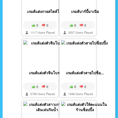
เกมส์แต่งกายสไตล์โกธ...
เกมส์บาร์บี้มาเนีย
0
0
0
0
1117 Users Played
2257 Users Played
เกมส์แต่งตัวจีนโบราณ
เกมส์แต่งตัวสายไปช็อ...
0
0
0
0
5739 Users Played
1348 Users Played