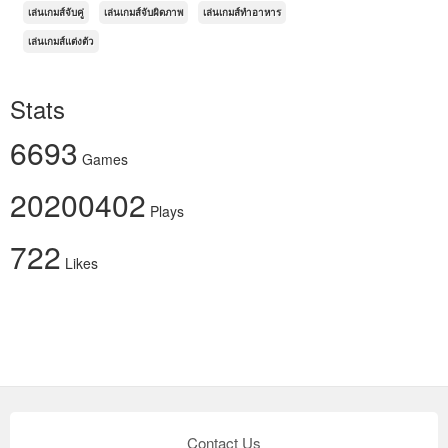
เล่นเกมส์จับคู่
เล่นเกมส์จับผิดภาพ
เล่นเกมส์ทำอาหาร
เล่นเกมส์แต่งตัว
Stats
6693
Games
20200402
Plays
722
Likes
Contact Us