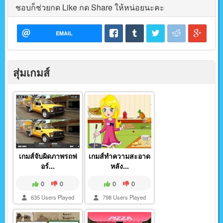
ชอบก็ช่วยกด Like กด Share ให้หน่อยนะคะ
EMAIL
สุ่มเกมส์
เกมส์จับผิดภาพรถฟ
เกมส์ทำความสะอาด
อร์...
หลัง...
0
0
0
0
635 Users Played
798 Users Played