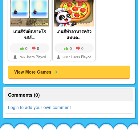
เกมส์จับผิดภาพโจ
เกมส์ทำอาหารครัว
รสลั...
แพนด...
0
0
0
0
766 Users Played
2387 Users Played
View More Games
Comments (0)
Login to add your own comment