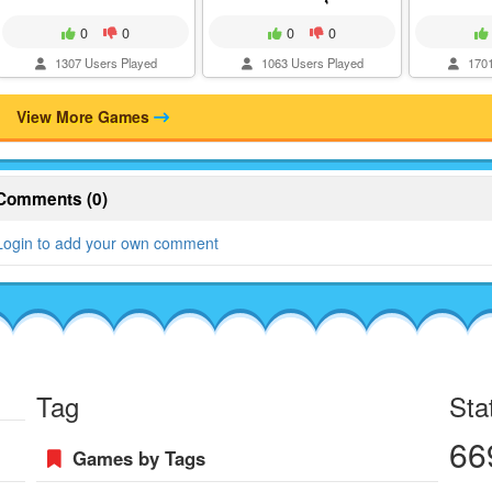
0
0
0
0
1307 Users Played
1063 Users Played
1701
View More Games
Comments (0)
Login to add your own comment
Tag
Sta
66
Games by Tags