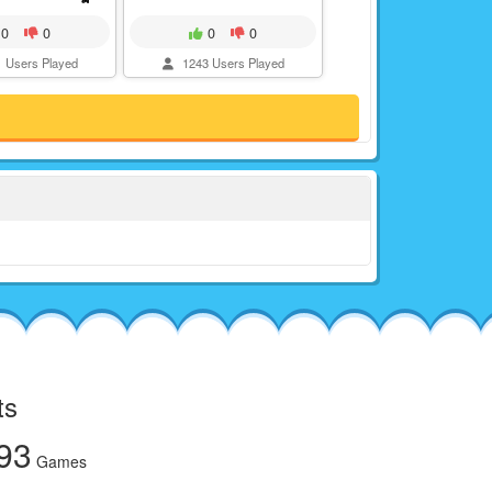
0
0
0
0
 Users Played
1243 Users Played
ts
93
Games