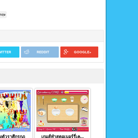
งกฤษ
WITTER
REDDIT
GOOGLE+
่งตัวราศีกรกฎ
เกมส์ทำสตอเบอร์รี่เค...