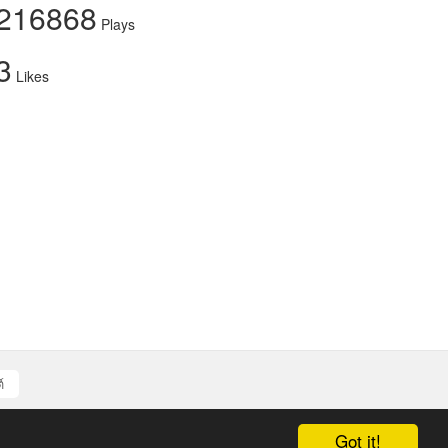
216868
Plays
3
Likes
์
Got it!
d authors.