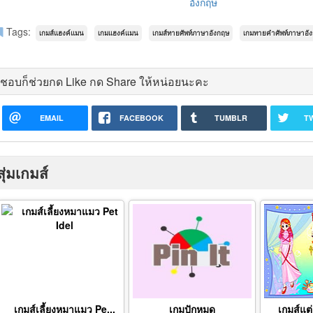
อังกฤษ
Tags:
เกมส์แฮงค์แมน
เกมแฮงค์แมน
เกมส์ทายศัพท์ภาษาอังกฤษ
เกมทายคำศัพท์ภาษาอั
ชอบก็ช่วยกด Like กด Share ให้หน่อยนะคะ
EMAIL
FACEBOOK
TUMBLR
T
สุ่มเกมส์
เกมส์เลี้ยงหมาแมว Pe...
เกมปักหมุด
เกมส์แต