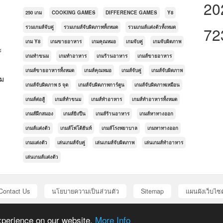
20
250 เกม
COOKING GAMES
DIFFERENCE GAMES
Y8
รวมเกมส์จับคู่
รวมเกมส์จับผิดภาพทั้งหมด
รวมเกมส์แต่งตัวทั้งหมด
72
เกม Y8
เกมขายอาหาร
เกมคุณหมอ
เกมจับคู่
เกมจับผิดภาพ
ะ
เกมทำขนม
เกมทำอาหาร
เกมร้านอาหาร
เกมส์ขายอาหาร
เกมส์ขายอาหารทั้งหมด
เกมส์คุณหมอ
เกมส์จับคู่
เกมส์จับผิดภาพ
กม
เกมส์จับผิดภาพ 5 จุด
เกมส์จับผิดภาพการ์ตูน
เกมส์จับผิดภาพเหมือน
เกมส์ต่อสู้
เกมส์ทำขนม
เกมส์ทำอาหาร
เกมส์ทำอาหารทั้งหมด
เกมส์ฝึกสมอง
เกมส์ยิงปืน
เกมส์ร้านอาหาร
เกมส์หาทางออก
เกมส์แต่งตัว
เกมส์โฟโต้ฮันท์
เกมส์โรงพยาบาล
เกมหาทางออก
เกมแต่งตัว
เล่นเกมส์จับคู่
เล่นเกมส์จับผิดภาพ
เล่นเกมส์ทำอาหาร
เล่นเกมส์แต่งตัว
Contact Us
นโยบายความเป็นส่วนตัว
Sitemap
แผนผังเว็บไซต
© Copyright 2016 . All rights reserved. Powered by
AVCMS
from
AV Scripts
xperience on our website.
More Info
ics, games, and other multimedia are copyrighted to their respective owners an