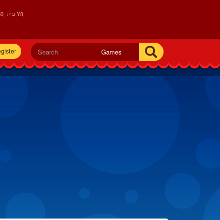
0, เกม Y8,
gister