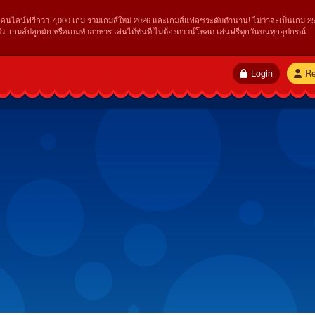
ออนไลน์ฟรีกว่า 7,000 เกม รวมเกมส์ใหม่ 2026 และเกมส์แฟลชระดับตำนาน! ไม่ว่าจะเป็นเกม 25
ัว, เกมส์ปลูกผัก หรือเกมทำอาหาร เล่นได้ทันที ไม่ต้องดาวน์โหลด เล่นฟรีทุกวันบนทุกอุปกรณ์
Login
Re