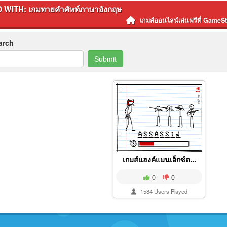
ITH: เกมทายคำศัพท์ภาษาอังกฤษ
เกมส์ออนไลน์เล่นฟรีที่ GameS
arch
Submit
เกมส์แฮงค์แมนเอ็กซ์ต...
0
0
1584 Users Played