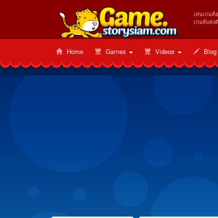
เล่นเกมส์
เกมส์แต่งต
Home
Games
Videos
Blog