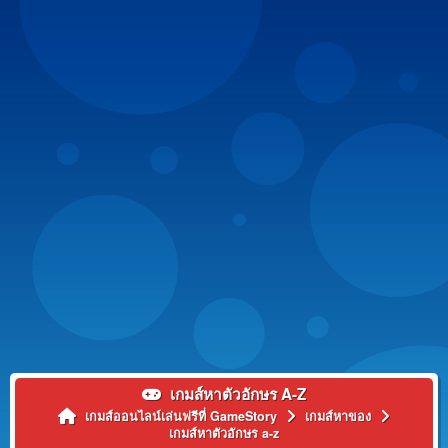
เกมส์หาตัวอักษร A-Z
เกมส์ออนไลน์เล่นฟรีที่ GameStory
เกมส์หาของ
เกมส์หาตัวอักษร a-z