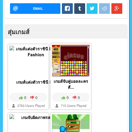
EMAIL
สุ่มเกมส์
เกมส์จับคู่บอลละคร
เกมส์แต่งตัวราชินี R...
สั...
0
0
0
0
2763 Users Played
715 Users Played