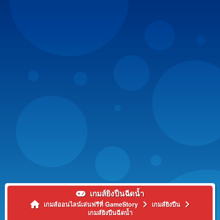
เกมส์ยิงปืนฉีดน้ำ
เกมส์ออนไลน์เล่นฟรีที่ GameStory
เกมส์ยิงปืน
เกมส์ยิงปืนฉีดน้ำ