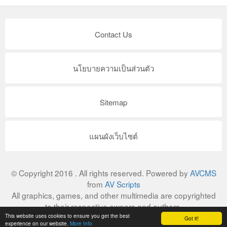
Contact Us
นโยบายความเป็นส่วนตัว
Sitemap
แผนผังเว็บไซต์
© Copyright 2016 . All rights reserved. Powered by
AVCMS
from
AV Scripts
All graphics, games, and other multimedia are copyrighted
to their respective owners and authors.
This website uses cookies to ensure you get the best
Got it!
experience on our website.
More Info