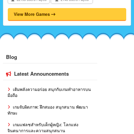
View More Games
Blog
Latest Announcements
เติมพลังความอร่อย สนุกกับเกมทำอาหารบน
มือถือ
เกมจับผิดภาพ: ฝึกสมอง สนุกสนาน พัฒนา
ทักษะ
เกมแฟลชสำหรับเด็กผู้หญิง: โลกแห่ง
จินตนาการและความสนุกสนาน