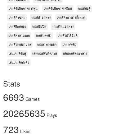
เกมส์จับผิดภาพการ์ตูน
เกมส์จับผิดภาพเหมือน
เกมส์ต่อสู้
เกมส์ทำขนม
เกมส์ทำอาหาร
เกมส์ทำอาหารทั้งหมด
เกมส์ฝึกสมอง
เกมส์ยิงปืน
เกมส์ร้านอาหาร
เกมส์หาทางออก
เกมส์แต่งตัว
เกมส์โฟโต้ฮันท์
เกมส์โรงพยาบาล
เกมหาทางออก
เกมแต่งตัว
เล่นเกมส์จับคู่
เล่นเกมส์จับผิดภาพ
เล่นเกมส์ทำอาหาร
เล่นเกมส์แต่งตัว
Stats
6693
Games
20265635
Plays
723
Likes