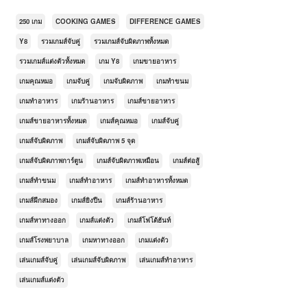
250 เกม
COOKING GAMES
DIFFERENCE GAMES
Y8
รวมเกมส์จับคู่
รวมเกมส์จับผิดภาพทั้งหมด
รวมเกมส์แต่งตัวทั้งหมด
เกม Y8
เกมขายอาหาร
เกมคุณหมอ
เกมจับคู่
เกมจับผิดภาพ
เกมทำขนม
เกมทำอาหาร
เกมร้านอาหาร
เกมส์ขายอาหาร
เกมส์ขายอาหารทั้งหมด
เกมส์คุณหมอ
เกมส์จับคู่
เกมส์จับผิดภาพ
เกมส์จับผิดภาพ 5 จุด
เกมส์จับผิดภาพการ์ตูน
เกมส์จับผิดภาพเหมือน
เกมส์ต่อสู้
เกมส์ทำขนม
เกมส์ทำอาหาร
เกมส์ทำอาหารทั้งหมด
เกมส์ฝึกสมอง
เกมส์ยิงปืน
เกมส์ร้านอาหาร
เกมส์หาทางออก
เกมส์แต่งตัว
เกมส์โฟโต้ฮันท์
เกมส์โรงพยาบาล
เกมหาทางออก
เกมแต่งตัว
เล่นเกมส์จับคู่
เล่นเกมส์จับผิดภาพ
เล่นเกมส์ทำอาหาร
เล่นเกมส์แต่งตัว