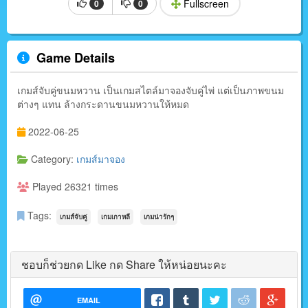
Fullscreen
0
0
Game Details
เกมส์จับคู่ขนมหวาน เป็นเกมสไตล์มาจองจับคู่ไพ่ แต่เป็นภาพขนม
ต่างๆ แทน ล้างกระดานขนมหวานให้หมด
2022-06-25
Category:
เกมส์มาจอง
Played 26321 times
Tags:
เกมส์จับคู่
เกมเกาหลี
เกมน่ารักๆ
ชอบก็ช่วยกด Like กด Share ให้หน่อยนะคะ
EMAIL