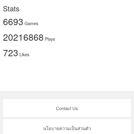
Stats
6693
Games
20216868
Plays
723
Likes
Contact Us
นโยบายความเป็นส่วนตัว