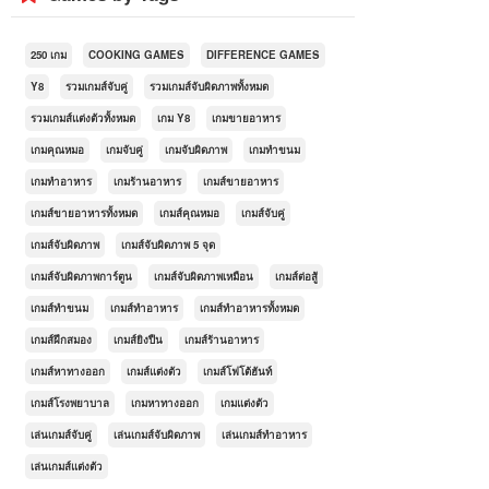
250 เกม
COOKING GAMES
DIFFERENCE GAMES
Y8
รวมเกมส์จับคู่
รวมเกมส์จับผิดภาพทั้งหมด
รวมเกมส์แต่งตัวทั้งหมด
เกม Y8
เกมขายอาหาร
เกมคุณหมอ
เกมจับคู่
เกมจับผิดภาพ
เกมทำขนม
เกมทำอาหาร
เกมร้านอาหาร
เกมส์ขายอาหาร
เกมส์ขายอาหารทั้งหมด
เกมส์คุณหมอ
เกมส์จับคู่
เกมส์จับผิดภาพ
เกมส์จับผิดภาพ 5 จุด
เกมส์จับผิดภาพการ์ตูน
เกมส์จับผิดภาพเหมือน
เกมส์ต่อสู้
เกมส์ทำขนม
เกมส์ทำอาหาร
เกมส์ทำอาหารทั้งหมด
เกมส์ฝึกสมอง
เกมส์ยิงปืน
เกมส์ร้านอาหาร
เกมส์หาทางออก
เกมส์แต่งตัว
เกมส์โฟโต้ฮันท์
เกมส์โรงพยาบาล
เกมหาทางออก
เกมแต่งตัว
เล่นเกมส์จับคู่
เล่นเกมส์จับผิดภาพ
เล่นเกมส์ทำอาหาร
เล่นเกมส์แต่งตัว