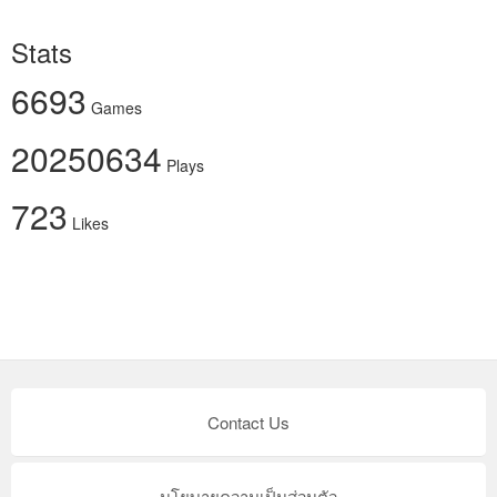
Stats
6693
Games
20250634
Plays
723
Likes
Contact Us
นโยบายความเป็นส่วนตัว