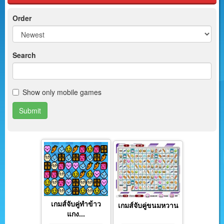
Order
Search
Show only mobile games
Submit
เกมส์จับคู่ทำข้าว
เกมส์จับคู่ขนมหวาน
แกง...