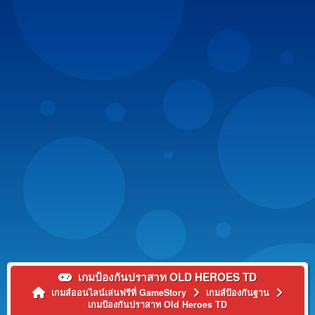
เกมป้องกันปราสาท OLD HEROES TD
เกมส์ออนไลน์เล่นฟรีที่ GameStory
เกมส์ป้องกันฐาน
เกมป้องกันปราสาท Old Heroes TD