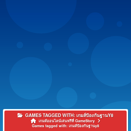
GAMES TAGGED WITH: เกมส์ปัองกันฐานY8
เกมส์ออนไลน์เล่นฟรีที่ GameStory
Games tagged with: เกมส์ปัองกันฐานy8