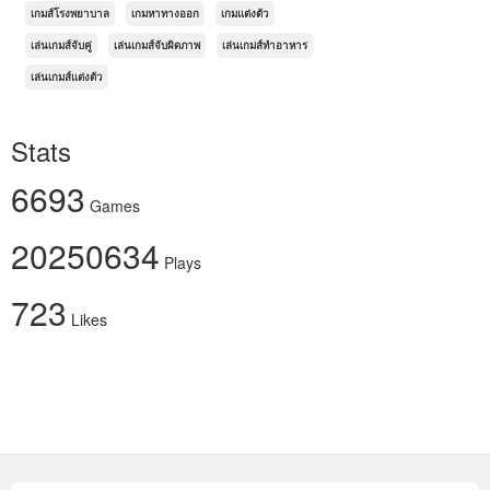
เกมส์โรงพยาบาล
เกมหาทางออก
เกมแต่งตัว
เล่นเกมส์จับคู่
เล่นเกมส์จับผิดภาพ
เล่นเกมส์ทำอาหาร
เล่นเกมส์แต่งตัว
Stats
6693
Games
20250634
Plays
723
Likes