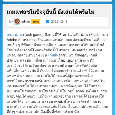
เกมแฟลชในปัจจุบันนี้ ยังเล่นได้หรือไม่
By
admin
2022-12-18
31600
เกมแฟลช
(flash game) คือเกมที่ใช้เทคโนโลยีแฟลช (Flash) ของ
Adobe สำหรับการสร้างและแสดงผล เกมแฟลชจะมีขนาดเล็กกว่า
เกมอื่น ๆ ที่พัฒนาด้วยภาษาอื่น ๆ และสามารถเล่นได้บนเว็บไซต์
โดยไม่ต้องดาวน์โหลดหรือติดตั้งโปรแกรมบนคอมพิวเตอร์ เกม
แฟลชมีหลายประเภท เช่น
เกมส์
แอ็กชัน เกมส์ผจญภัย เกมส์
ปริศนา และอื่น ๆ ซึ่งสามารถเล่นได้บนอุปกรณ์ต่าง ๆ ที่มี
เบราว์เซอร์ที่รองรับแฟลช เช่น คอมพิวเตอร์ โทรศัพท์มือถือ
แท็บเล็ต แต่ปัจจุบันนี้ Adobe ไม่ออกมารับรองแล้ว ทำให้เวบเกม
แฟลชต่างๆ หลายเวบ เล่นไม่ได้ บางครั้งผู้เล่นอาจจะต้อง
ดาวน์โหลดบราวเซอร์เฉพาะ มาเล่น เช่น เวบของ y8 สำหรับใน
เวบของเรานั้น ได้รวบรวมเวบเกมแฟลชที่ดังๆ และได้รับความ
นิยมมากในสมัยก่อน มาให้เล่นกันได้ในเวบนี้ อาจจะยังไม่สามารถ
ครอบคลุมได้ทุกเกม แต่ก็จะหาเกมที่ยังสามารถเล่นได้อยู่มาลงให้
เล่นกันได้ง่ายๆ เลยนะ และอนาคตยังมีโครงการที่จะนำเกม rom
มาลงด้วย เราจะได้ต่อจอยเล่นกันให้สนุกไปเลย แต่ต้องขอเลือกเกม
ที่ดังๆ หน่อย และไม่เปลืองพื้นที่เซิฟเวอร์มากนัก