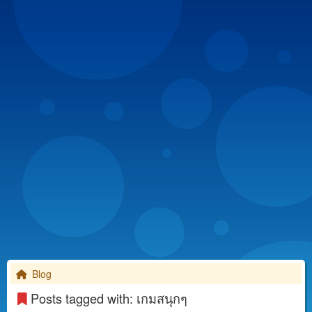
Blog
Posts tagged with: เกมสนุกๆ