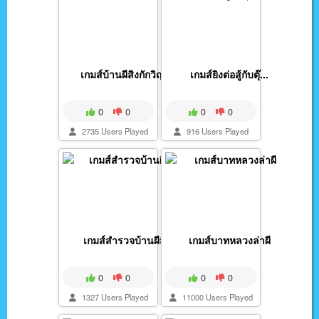
เกมส์บ้านผีสิงกักวิญ...
เกมส์ยิงต่อสู้กับตุ๊...
0
0
0
0
2735 Users Played
916 Users Played
เกมส์สำรวจบ้านผีสิง
เกมส์บาทหลวงล่าผี
0
0
0
0
1327 Users Played
11000 Users Played