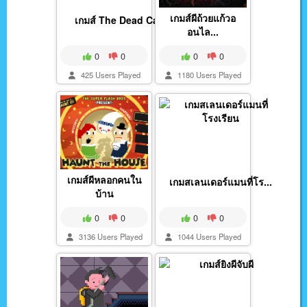
เกมส์ผีถ้วยแก้วอ
เกมส์ The Dead Case
อนไล...
0
0
0
0
425 Users Played
1180 Users Played
เกมส์ผีหลอกคนใน
เกมสเลนเดอร์แมนที่โร...
บ้าน
0
0
0
0
3136 Users Played
1044 Users Played