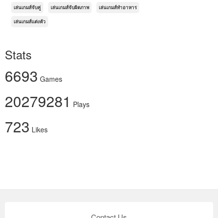
เล่นเกมส์จับคู่
เล่นเกมส์จับผิดภาพ
เล่นเกมส์ทำอาหาร
เล่นเกมส์แต่งตัว
Stats
6693
Games
20279281
Plays
723
Likes
Contact Us