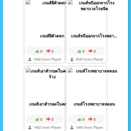
เกมส์ผีตัวตลก
เกมส์หนีออกจากโรงพยา...
0
0
0
0
1858 Users Played
2540 Users Played
เกมส์เอาตัวรอดในคฤหา...
เกมส์โรงพยาบาลหลอน
0
0
0
0
1902 Users Played
1980 Users Played