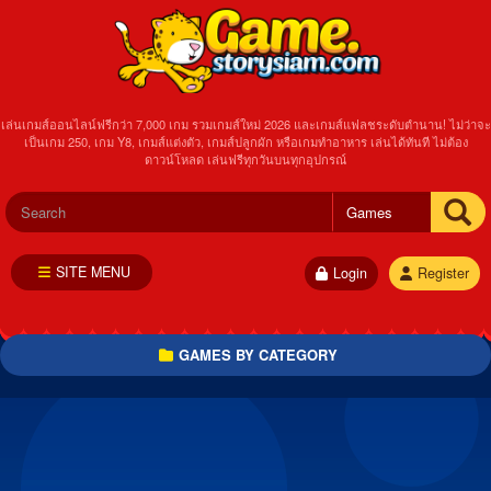
เล่นเกมส์ออนไลน์ฟรีกว่า 7,000 เกม รวมเกมส์ใหม่ 2026 และเกมส์แฟลชระดับตำนาน! ไม่ว่าจะ
เป็นเกม 250, เกม Y8, เกมส์แต่งตัว, เกมส์ปลูกผัก หรือเกมทำอาหาร เล่นได้ทันที ไม่ต้อง
ดาวน์โหลด เล่นฟรีทุกวันบนทุกอุปกรณ์
SITE MENU
Login
Register
GAMES BY CATEGORY