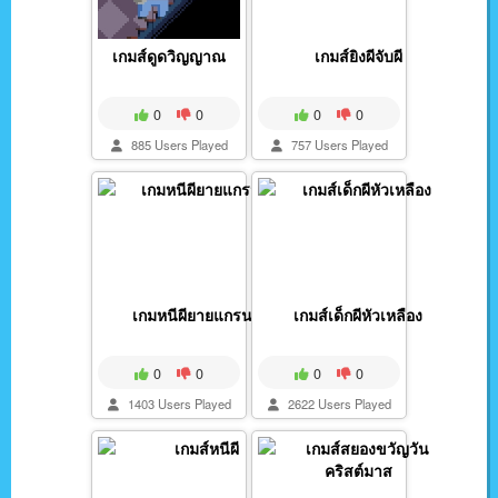
เกมส์ดูดวิญญาณ
เกมส์ยิงผีจับผี
0
0
0
0
885 Users Played
757 Users Played
เกมหนีผียายแกรนนี่
เกมส์เด็กผีหัวเหลือง
0
0
0
0
1403 Users Played
2622 Users Played