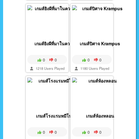
เกมส์ยิงผีที่มาในควา...
เกมส์ปิศาจ Krampus
0
0
0
0
1218 Users Played
1180 Users Played
เกมส์โรงแรมหมีโหด
เกมส์ห้องหลอน
0
0
0
0