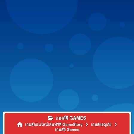
เกมส์ผี GAMES
เกมส์ออนไลน์เล่นฟรีที่ GameStory
เกมส์ผจญภัย
เกมส์ผี Games