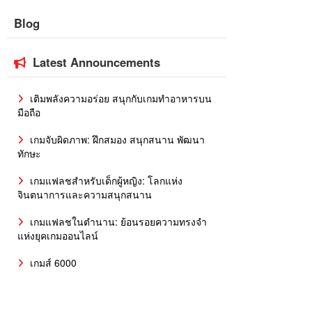
Blog
Latest Announcements
เติมพลังความอร่อย สนุกกับเกมทำอาหารบน
มือถือ
เกมจับผิดภาพ: ฝึกสมอง สนุกสนาน พัฒนา
ทักษะ
เกมแฟลชสำหรับเด็กผู้หญิง: โลกแห่ง
จินตนาการและความสนุกสนาน
เกมแฟลชในตำนาน: ย้อนรอยความทรงจำ
แห่งยุคเกมออนไลน์
เกมส์ 6000