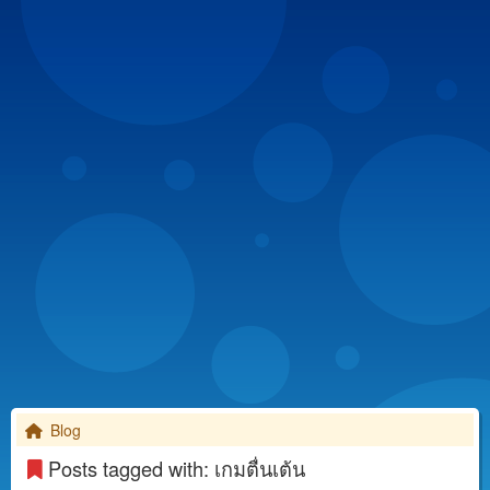
Blog
Posts tagged with: เกมตื่นเต้น