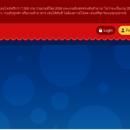
ออนไลน์ฟรีกว่า 7,000 เกม รวมเกมส์ใหม่ 2026 และเกมส์แฟลชระดับตำนาน! ไม่ว่าจะเป็นเกม 25
ัว, เกมส์ปลูกผัก หรือเกมทำอาหาร เล่นได้ทันที ไม่ต้องดาวน์โหลด เล่นฟรีทุกวันบนทุกอุปกรณ์
Login
Re