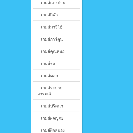
เกมส์แต่งบ้าน
เกมส์กีฬา
เกมส์มาริโอ้
เกมส์การ์ตูน
เกมส์คุณหมอ
เกมส์รถ
เกมส์ตลก
เกมส์ระบาย
อารมณ์
เกมส์ปริศนา
เกมส์ผจญภัย
เกมส์ฝึกสมอง