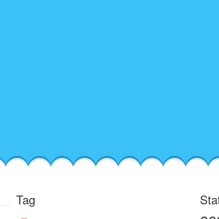
Tag
Sta