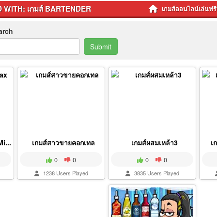
WITH: เกมส์ BARTENDER
เกมส์ออนไลน์เล่นฟรี
arch
Submit
i...
เกมส์สาวขายคอกเทล
เกมส์ผสมเหล้า3
เก
0
0
0
0
1238 Users Played
3835 Users Played