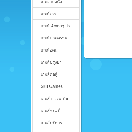
เกมจากหนัง
เกมส์เก่า
เกมส์ Among Us
เกมส์มายคราฟ
เกมส์2คน
เกมส์ปรุงยา
เกมส์ต่อสู้
Skill Games
เกมส์วางระเบิด
เกมส์ซอมบี้
เกมส์บริหาร