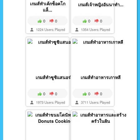
เกมส์ทำเค้กช็อคโก
เกมส์เจ้าหญิงอันนาทำ...
แล็...
0
0
0
0
1224 Users Played
1354 Users Played
เกมส์ทำซูชิแสนอร่อย
เกมส์ทำอาหารเกาหลี
0
0
0
0
1973 Users Played
3711 Users Played