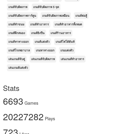
เกมส์จับผิดภาพ
เกมส์จับผิดภาพ 5 จุด
เกมส์จับผิดภาพการ์ตูน
เกมส์จับผิดภาพเหมือน
เกมส์ต่อสู้
เกมส์ทำขนม
เกมส์ทำอาหาร
เกมส์ทำอาหารทั้งหมด
เกมส์ฝึกสมอง
เกมส์ยิงปืน
เกมส์ร้านอาหาร
เกมส์หาทางออก
เกมส์แต่งตัว
เกมส์โฟโต้ฮันท์
เกมส์โรงพยาบาล
เกมหาทางออก
เกมแต่งตัว
เล่นเกมส์จับคู่
เล่นเกมส์จับผิดภาพ
เล่นเกมส์ทำอาหาร
เล่นเกมส์แต่งตัว
Stats
6693
Games
20227282
Plays
723