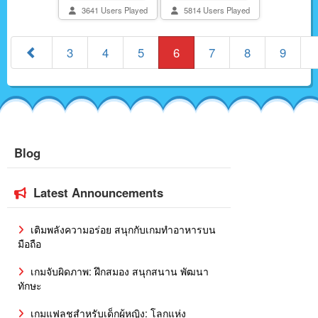
3641 Users Played
5814 Users Played
3
4
5
6
7
8
9
Blog
Latest Announcements
เติมพลังความอร่อย สนุกกับเกมทำอาหารบน
มือถือ
เกมจับผิดภาพ: ฝึกสมอง สนุกสนาน พัฒนา
ทักษะ
เกมแฟลชสำหรับเด็กผู้หญิง: โลกแห่ง