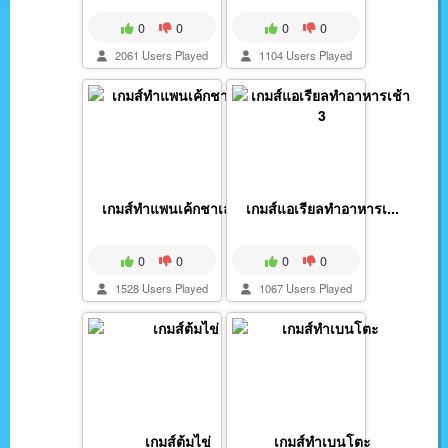
0
0
0
0
2061 Users Played
1104 Users Played
เกมส์ทำแพนเค้กชาเล้น...
เกมส์แอเรียลทำอาหารเ...
0
0
0
0
1528 Users Played
1067 Users Played
เกมส์ต้มไข่
เกมส์ทำเบนโตะ