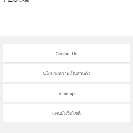
Likes
Contact Us
นโยบายความเป็นส่วนตัว
Sitemap
แผนผังเว็บไซต์