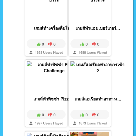
เกมส์ทำเครื่องดื่มใน...
เกมส์ทำแฮมเบอร์เกอร์...
0
0
0
0
1693 Users Played
1688 Users Played
เกมส์ทำพิซซ่า Pizza...
เกมส์แอเรียลทำอาหารเ...
0
0
0
0
1997 Users Played
1873 Users Played