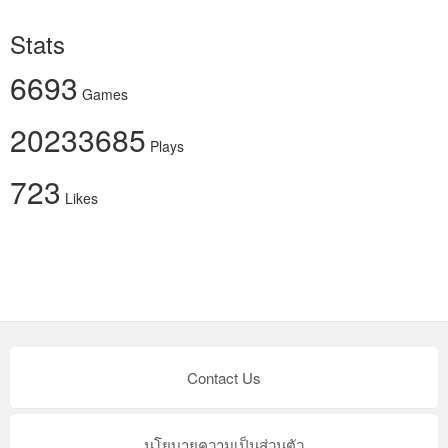
Stats
6693
Games
20233685
Plays
723
Likes
Contact Us
นโยบายความเป็นส่วนตัว