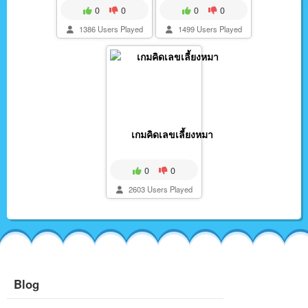
0
0
0
0
1386 Users Played
1499 Users Played
เกมคิดเลขเลี้ยงหมา
0
0
2603 Users Played
Blog