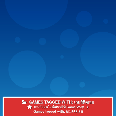
GAMES TAGGED WITH: เกมส์คิดเลข
เกมส์ออนไลน์เล่นฟรีที่ GameStory
Games tagged with: เกมส์คิดเลข