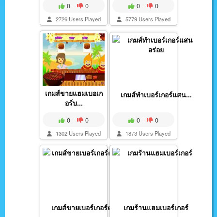
0
0
0
0
2726 Users Played
5779 Users Played
เกมส์ขายแฮมเบอเก
เกมส์ทำเบอร์เกอร์แสน...
อร์บ...
0
0
0
0
1302 Users Played
1873 Users Played
เกมส์ขายเบอร์เกอร์ตา...
เกมร้านแฮมเบอร์เกอร์