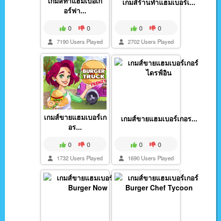
เกมส์ทำแฮมเบอเก
เกมส์ร้านทำแฮมเบอร์เ...
อร์ฟา...
0
0
0
0
7190 Users Played
2702 Users Played
เกมส์ขายแฮมเบอร์เก
เกมส์ขายแฮมเบอร์เกอร...
อร...
0
0
0
0
1732 Users Played
1690 Users Played