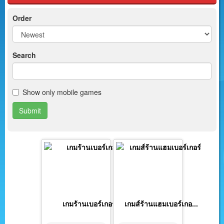
Order
Search
Show only mobile games
Submit
เกมร้านเบอร์เกอร์
เกมส์ร้านแฮมเบอร์เกอ...