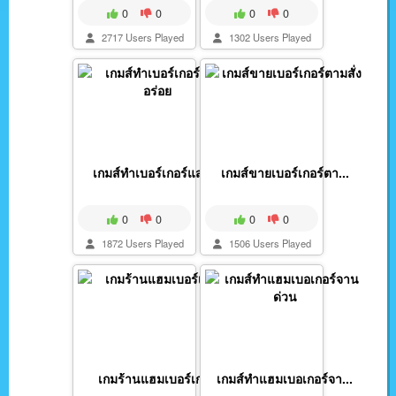
0
0
0
0
2717 Users Played
1302 Users Played
เกมส์ทำเบอร์เกอร์แสน...
เกมส์ขายเบอร์เกอร์ตา...
0
0
0
0
1872 Users Played
1506 Users Played
เกมร้านแฮมเบอร์เกอร์
เกมส์ทำแฮมเบอเกอร์จา...