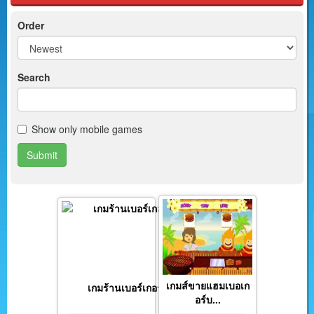
Order
Search
Show only mobile games
Submit
เกมส์ขายแฮมเบอเก
เกมร้านเบอร์เกอร์
อร์บ...