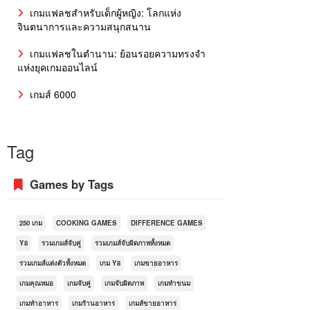
เกมแฟลชสำหรับเด็กผู้หญิง: โลกแห่ง
จินตนาการและความสนุกสนาน
เกมแฟลชในตำนาน: ย้อนรอยความทรงจำ
แห่งยุคเกมออนไลน์
เกมส์ 6000
Tag
Games by Tags
250 เกม
COOKING GAMES
DIFFERENCE GAMES
Y8
รวมเกมส์จับคู่
รวมเกมส์จับผิดภาพทั้งหมด
รวมเกมส์แต่งตัวทั้งหมด
เกม Y8
เกมขายอาหาร
เกมคุณหมอ
เกมจับคู่
เกมจับผิดภาพ
เกมทำขนม
เกมทำอาหาร
เกมร้านอาหาร
เกมส์ขายอาหาร