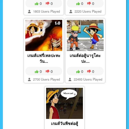
0
0
0
0
1803 Users Played
2220 Users Played
เกมส์แฟรี่เทลปะทะ
เกมส์ต่อสู้นารูโตะ
วัน...
ปะ...
0
0
0
0
2700 Users Played
22493 Users Played
เกมส์วันพีชต่อสู้