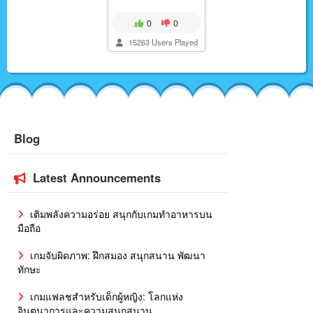
0
0
15263 Users Played
Blog
Latest Announcements
เติมพลังความอร่อย สนุกกับเกมทำอาหารบน
มือถือ
เกมจับผิดภาพ: ฝึกสมอง สนุกสนาน พัฒนา
ทักษะ
เกมแฟลชสำหรับเด็กผู้หญิง: โลกแห่ง
จินตนาการและความสนุกสนาน