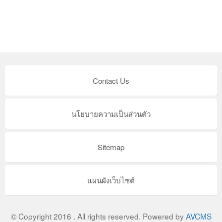
Contact Us
นโยบายความเป็นส่วนตัว
Sitemap
แผนผังเว็บไซต์
© Copyright 2016 . All rights reserved. Powered by
AVCMS