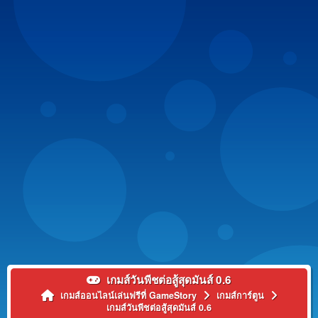
เกมส์วันพีชต่อสู้สุดมันส์ 0.6
เกมส์ออนไลน์เล่นฟรีที่ GameStory
เกมส์การ์ตูน
เกมส์วันพีชต่อสู้สุดมันส์ 0.6