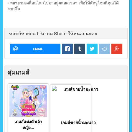
• พยายามเคลื่อนไหวไปมาอยู่ตลอดเวลา เพื่อให้ศัตรูโจมตีคุณได้
ยากขึ้น
ชอบก็ช่วยกด Like กด Share ให้หน่อยนะคะ
EMAIL
สุ่มเกมส์
เกมส์แต่งตัวเจ้า
เกมส์ขายน้ำมะนาว
หญิง...