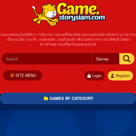
เล่นเกมส์ออนไลน์ฟรีกว่า 7,000 เกม รวมเกมส์ใหม่ 2026 และเกมส์แฟลชระดับตำนาน! ไม่ว่าจะ
เป็นเกม 250, เกม Y8, เกมส์แต่งตัว, เกมส์ปลูกผัก หรือเกมทำอาหาร เล่นได้ทันที ไม่ต้อง
ดาวน์โหลด เล่นฟรีทุกวันบนทุกอุปกรณ์
SITE MENU
Login
Register
GAMES BY CATEGORY