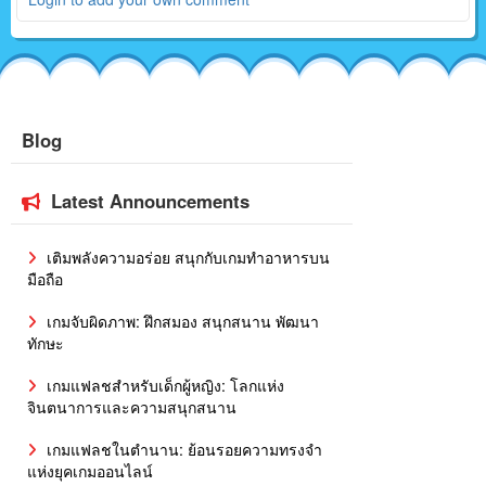
Blog
Latest Announcements
เติมพลังความอร่อย สนุกกับเกมทำอาหารบน
มือถือ
เกมจับผิดภาพ: ฝึกสมอง สนุกสนาน พัฒนา
ทักษะ
เกมแฟลชสำหรับเด็กผู้หญิง: โลกแห่ง
จินตนาการและความสนุกสนาน
เกมแฟลชในตำนาน: ย้อนรอยความทรงจำ
แห่งยุคเกมออนไลน์