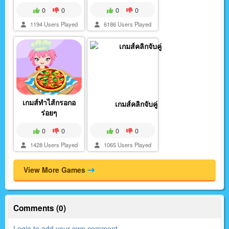
0
0
0
0
1194 Users Played
6186 Users Played
เกมส์ทำไส้กรอกอ
เกมส์คลิกจับคู่
ร่อยๆ
0
0
0
0
1428 Users Played
1065 Users Played
View More Games
Comments (0)
Login to add your own comment