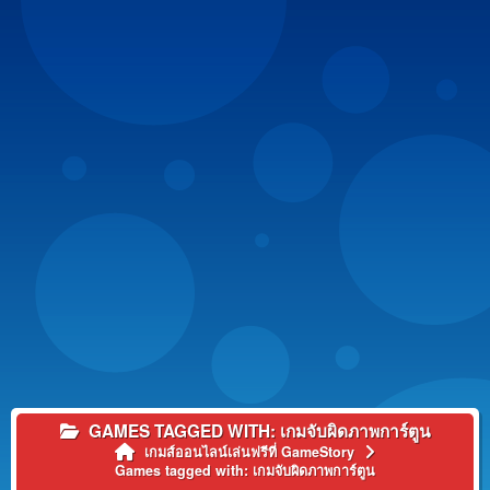
GAMES TAGGED WITH: เกมจับผิดภาพการ์ตูน
เกมส์ออนไลน์เล่นฟรีที่ GameStory
Games tagged with: เกมจับผิดภาพการ์ตูน