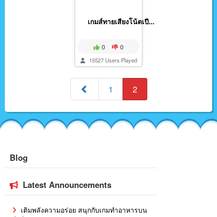
เกมส์ทายเสียงโน้ตเปี...
0
0
15527 Users Played
1
2
Blog
Latest Announcements
เติมพลังความอร่อย สนุกกับเกมทำอาหารบน