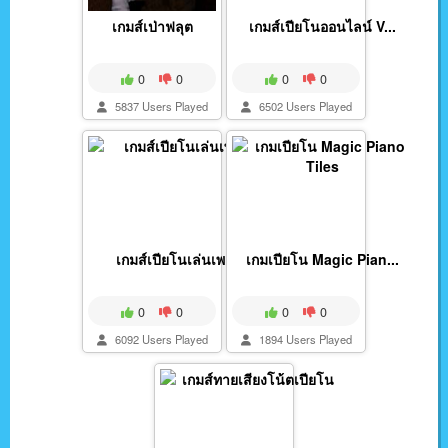
เกมส์เป่าฟลุต
เกมส์เปียโนออนไลน์ V...
0
0
0
0
5837 Users Played
6502 Users Played
เกมส์เปียโนเล่นเพลง
เกมเปียโน Magic Pian...
0
0
0
0
6092 Users Played
1894 Users Played