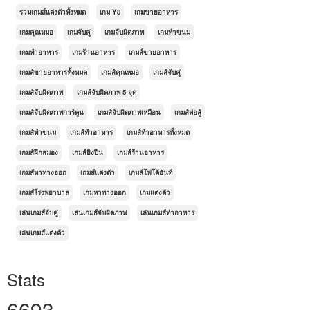
รวมเกมส์แต่งตัวทั้งหมด
เกม Y8
เกมขายอาหาร
เกมคุณหมอ
เกมจับคู่
เกมจับผิดภาพ
เกมทำขนม
เกมทำอาหาร
เกมร้านอาหาร
เกมส์ขายอาหาร
เกมส์ขายอาหารทั้งหมด
เกมส์คุณหมอ
เกมส์จับคู่
เกมส์จับผิดภาพ
เกมส์จับผิดภาพ 5 จุด
เกมส์จับผิดภาพการ์ตูน
เกมส์จับผิดภาพเหมือน
เกมส์ต่อสู้
เกมส์ทำขนม
เกมส์ทำอาหาร
เกมส์ทำอาหารทั้งหมด
เกมส์ฝึกสมอง
เกมส์ยิงปืน
เกมส์ร้านอาหาร
เกมส์หาทางออก
เกมส์แต่งตัว
เกมส์โฟโต้ฮันท์
เกมส์โรงพยาบาล
เกมหาทางออก
เกมแต่งตัว
เล่นเกมส์จับคู่
เล่นเกมส์จับผิดภาพ
เล่นเกมส์ทำอาหาร
เล่นเกมส์แต่งตัว
Stats
6693