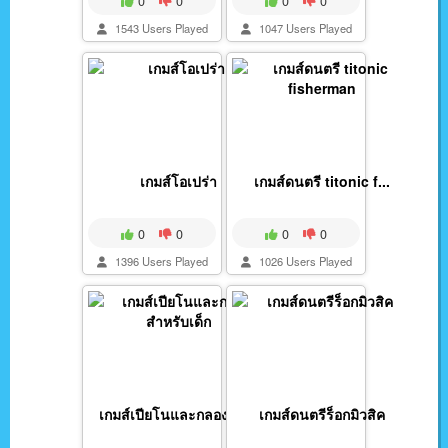
0
0
0
0
1543 Users Played
1047 Users Played
เกมส์โอเปร่า
เกมส์ดนตรี titonic f...
0
0
0
0
1396 Users Played
1026 Users Played
เกมส์เปียโนและกลองสำ...
เกมส์ดนตรีร็อกมิวสิค