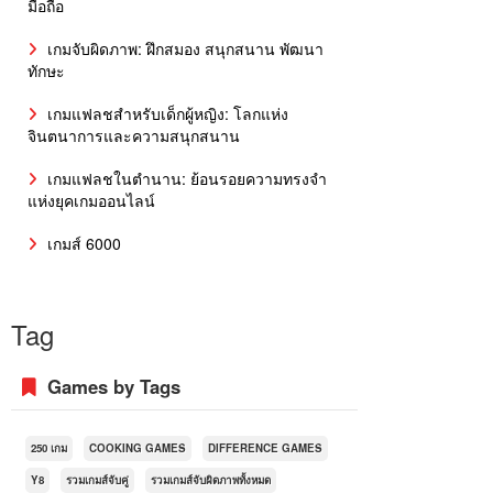
มือถือ
เกมจับผิดภาพ: ฝึกสมอง สนุกสนาน พัฒนา
ทักษะ
เกมแฟลชสำหรับเด็กผู้หญิง: โลกแห่ง
จินตนาการและความสนุกสนาน
เกมแฟลชในตำนาน: ย้อนรอยความทรงจำ
แห่งยุคเกมออนไลน์
เกมส์ 6000
Tag
Games by Tags
250 เกม
COOKING GAMES
DIFFERENCE GAMES
Y8
รวมเกมส์จับคู่
รวมเกมส์จับผิดภาพทั้งหมด