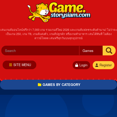
เล่นเกมส์ออนไลน์ฟรีกว่า 7,000 เกม รวมเกมส์ใหม่ 2026 และเกมส์แฟลชระดับตำนาน! ไม่ว่าจะ
เป็นเกม 250, เกม Y8, เกมส์แต่งตัว, เกมส์ปลูกผัก หรือเกมทำอาหาร เล่นได้ทันที ไม่ต้อง
ดาวน์โหลด เล่นฟรีทุกวันบนทุกอุปกรณ์
SITE MENU
Login
Register
GAMES BY CATEGORY