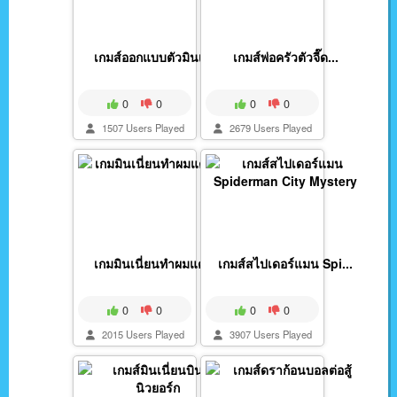
เกมส์ออกแบบตัวมินเนี...
เกมส์พ่อครัวตัวจี๊ด...
0
0
0
0
1507 Users Played
2679 Users Played
เกมมินเนี่ยนทำผมแต่ง...
เกมส์สไปเดอร์แมน Spi...
0
0
0
0
2015 Users Played
3907 Users Played