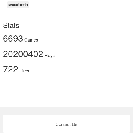
เล่นเกมส์แต่งตัว
Stats
6693
Games
20200402
Plays
722
Likes
Contact Us