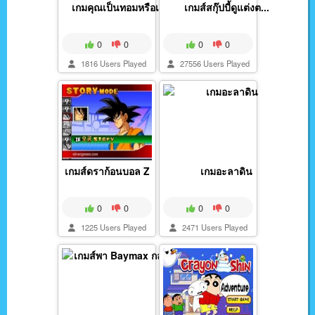
เกมคุณเป็นทอมหรือเจอ...
เกมส์สกุ๊ปบี้ดูแต่งต...
0
0
0
0
1816 Users Played
27556 Users Played
เกมส์ดราก้อนบอล Z
เกมอะลาดิน
0
0
0
0
1225 Users Played
2471 Users Played