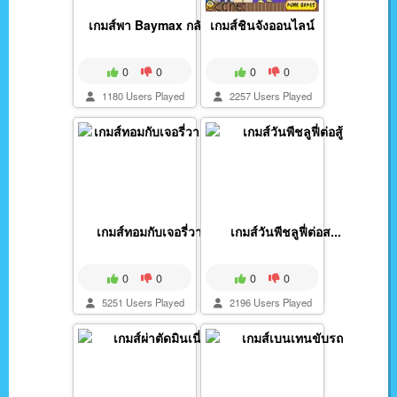
เกมส์พา Baymax กลับบ...
เกมส์ชินจังออนไลน์
0
0
0
0
1180 Users Played
2257 Users Played
เกมส์ทอมกับเจอรี่วาง...
เกมส์วันพีชลูฟี่ต่อส...
0
0
0
0
5251 Users Played
2196 Users Played