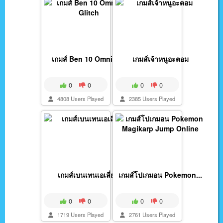
เกมส์ Ben 10 Omnitri...
เกมส์เจ้าหนูอะตอม
0
0
0
0
4808 Users Played
2385 Users Played
เกมส์เบนเทนเอเลี่ยน
เกมส์โปเกมอน Pokemon...
0
0
0
0
1719 Users Played
2761 Users Played