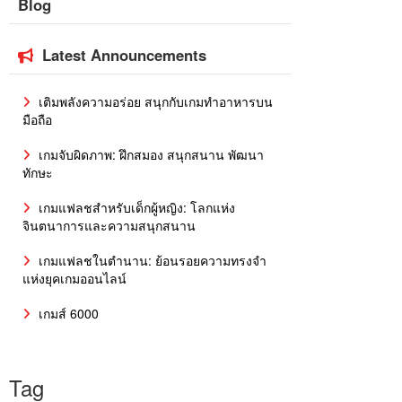
Blog
Latest Announcements
เติมพลังความอร่อย สนุกกับเกมทำอาหารบน
มือถือ
เกมจับผิดภาพ: ฝึกสมอง สนุกสนาน พัฒนา
ทักษะ
เกมแฟลชสำหรับเด็กผู้หญิง: โลกแห่ง
จินตนาการและความสนุกสนาน
เกมแฟลชในตำนาน: ย้อนรอยความทรงจำ
แห่งยุคเกมออนไลน์
เกมส์ 6000
Tag