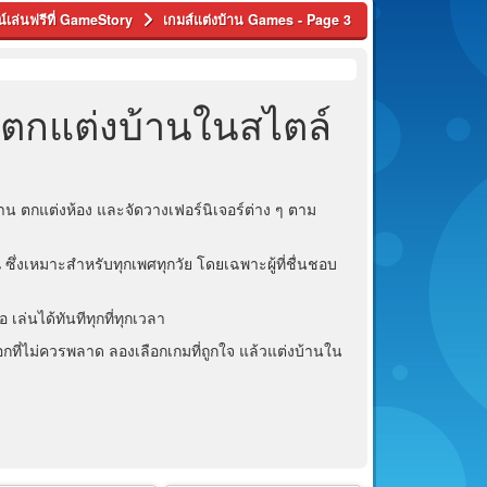
์เล่นฟรีที่ GameStory
เกมส์แต่งบ้าน Games - Page 3
ตกแต่งบ้านในสไตล์
 ตกแต่งห้อง และจัดวางเฟอร์นิเจอร์ต่าง ๆ ตาม
น
ซึ่งเหมาะสำหรับทุกเพศทุกวัย โดยเฉพาะผู้ที่ชื่นชอบ
เล่นได้ทันทีทุกที่ทุกเวลา
อกที่ไม่ควรพลาด ลองเลือกเกมที่ถูกใจ แล้วแต่งบ้านใน