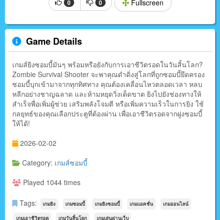
Fullscreen
0
0
Game Details
เกมส์ยิงซอมบี้มันๆ พร้อมหรือยังกับการเอาชีวิตรอดในวันสิ้นโลก?
Zombie Survival Shooter จะพาคุณดำดิ่งสู่โลกที่ถูกซอมบี้ยึดครอง
ซอมบี้บุกเข้ามาจากทุกทิศทาง คุณต้องเคลื่อนไหวตลอดเวลา หลบ
หลีกอย่างชาญฉลาด และห้ามหยุดวิ่งเด็ดขาด ยิงไปยังช่องทางให้
สำเร็จพื่อเพิ่มผู้ช่วย เสริมพลังโจมตี หรือเพิ่มความเร็วในการยิง ใช้
กลยุทธ์ของคุณเลือกประตูที่ต้องผ่าน เพื่อเอาชีวิตรอดจากฝูงซอมบี้
ให้ได้!
2026-02-02
Category:
เกมส์ซอมบี้
Played 1044 times
Tags:
เกมยิง
เกมซอมบี้
เกมยิงซอมบี้
เกมแอคชั่น
เกมออนไลน์
เกมเอาชีวิตรอด
เกมวันสิ้นโลก
เกมเล่นผ่านเว็บ