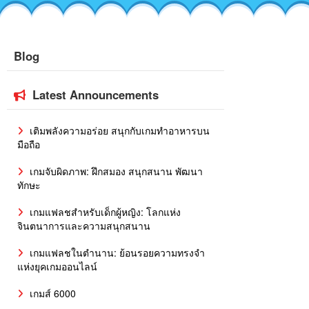
Blog
Latest Announcements
เติมพลังความอร่อย สนุกกับเกมทำอาหารบน
มือถือ
เกมจับผิดภาพ: ฝึกสมอง สนุกสนาน พัฒนา
ทักษะ
เกมแฟลชสำหรับเด็กผู้หญิง: โลกแห่ง
จินตนาการและความสนุกสนาน
เกมแฟลชในตำนาน: ย้อนรอยความทรงจำ
แห่งยุคเกมออนไลน์
เกมส์ 6000