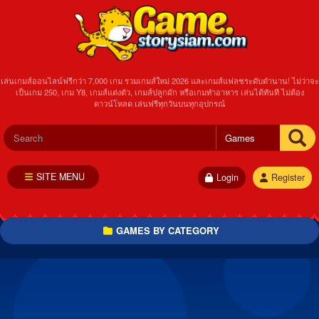
เล่นเกมส์ออนไลน์ฟรีกว่า 7,000 เกม รวมเกมส์ใหม่ 2026 และเกมส์แฟลชระดับตำนาน! ไม่ว่าจะ
เป็นเกม 250, เกม Y8, เกมส์แต่งตัว, เกมส์ปลูกผัก หรือเกมทำอาหาร เล่นได้ทันที ไม่ต้อง
ดาวน์โหลด เล่นฟรีทุกวันบนทุกอุปกรณ์
SITE MENU
Login
Register
GAMES BY CATEGORY