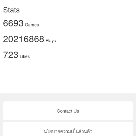
Stats
6693
Games
20216868
Plays
723
Likes
Contact Us
นโยบายความเป็นส่วนตัว