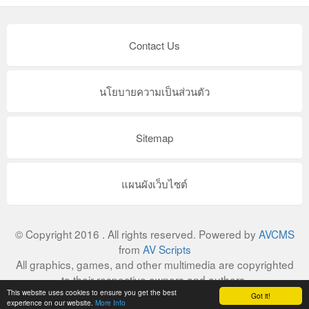
Contact Us
นโยบายความเป็นส่วนตัว
Sitemap
แผนผังเว็บไซต์
© Copyright 2016 . All rights reserved. Powered by
AVCMS
from
AV Scripts
All graphics, games, and other multimedia are copyrighted
to their respective owners and authors.
This website uses cookies to ensure you get the best
Got it!
experience on our website.
More Info