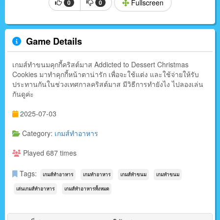
Fullscreen
0
0
Game Details
เกมส์ทำขนมคุกกี้คริสต์มาส Addicted to Dessert Christmas
Cookies มาทำคุกกี้หน้าตาน่ารัก เพื่อจะใช้แต่ง และใช้จ่ายให้รับ
ประทานกันในช่วงเทศกาลคริสต์มาส มีวิธีการทำยังไง ไปลองเล่น
กันดูค่ะ
2025-07-03
Category:
เกมส์ทำอาหาร
Played 687 times
Tags:
เกมส์ทำอาหาร
เกมทำอาหาร
เกมส์ทำขนม
เกมทำขนม
เล่นเกมส์ทำอาหาร
เกมส์ทำอาหารทั้งหมด