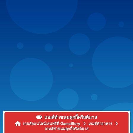
เกมส์ทำขนมคุกกี้คริสต์มาส
เกมส์ออนไลน์เล่นฟรีที่ GameStory
เกมส์ทำอาหาร
เกมส์ทำขนมคุกกี้คริสต์มาส