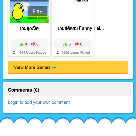
เกมลูกเป็ด
เกมส์ตัดผม Funny Hai...
0
0
0
0
1919 Users Played
1906 Users Played
View More Games
Comments (0)
Login to add your own comment