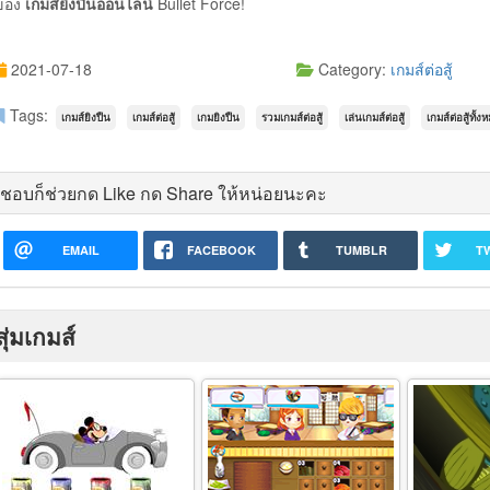
ของ
เกมส์ยิงปืนออนไลน์
Bullet Force!
2021-07-18
Category:
เกมส์ต่อสู้
Tags:
เกมส์ยิงปืน
เกมส์ต่อสู้
เกมยิงปืน
รวมเกมส์ต่อสู้
เล่นเกมส์ต่อสู้
เกมส์ต่อสู้ทั้ง
ชอบก็ช่วยกด Like กด Share ให้หน่อยนะคะ
EMAIL
FACEBOOK
TUMBLR
T
สุ่มเกมส์