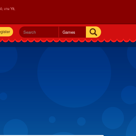
0, เกม Y8,
gister