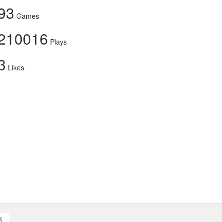
93
Games
210016
Plays
3
Likes
์