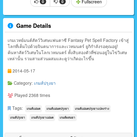
Fullscreen
0
0
Game Details
เกมเวทย์มนต์สัตว์วิเศษแฟนตาซี Fantasy Pet Spell Factory เข้าสู่
โลกที่เต็มไปด้วยจินตนาการและเวทมนตร์ ยูกิกำลังรอคุณอยู่!
ค้นหาสัตว์วิเศษในโลกเวทมนตร์ ทั้งสิบสองตัวที่ซ่อนอยู่ในไข่วิเศษ
เหล่านั้น รวมสามส่วนผสมและดูว่าเกิดอะไรขึ้น
2014-05-17
Category:
เกมส์ปรุงยา
Played 2368 times
Tags:
เกมส์แม่มด
เกมส์แม่มดปรุงยา
เกมส์แม่มดปรุงยาแปลงร่าง
เกมส์ปรุงยา
เกมส์ปรุงยาแม่มด
เกมส์ผสมยา