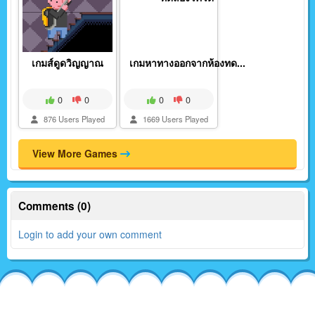
เกมส์ดูดวิญญาณ
เกมหาทางออกจากห้องทด...
0
0
0
0
876 Users Played
1669 Users Played
View More Games
Comments (0)
Login to add your own comment