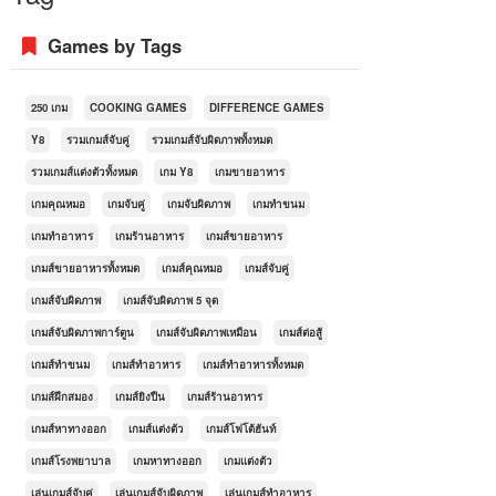
Games by Tags
250 เกม
COOKING GAMES
DIFFERENCE GAMES
Y8
รวมเกมส์จับคู่
รวมเกมส์จับผิดภาพทั้งหมด
รวมเกมส์แต่งตัวทั้งหมด
เกม Y8
เกมขายอาหาร
เกมคุณหมอ
เกมจับคู่
เกมจับผิดภาพ
เกมทำขนม
เกมทำอาหาร
เกมร้านอาหาร
เกมส์ขายอาหาร
เกมส์ขายอาหารทั้งหมด
เกมส์คุณหมอ
เกมส์จับคู่
เกมส์จับผิดภาพ
เกมส์จับผิดภาพ 5 จุด
เกมส์จับผิดภาพการ์ตูน
เกมส์จับผิดภาพเหมือน
เกมส์ต่อสู้
เกมส์ทำขนม
เกมส์ทำอาหาร
เกมส์ทำอาหารทั้งหมด
เกมส์ฝึกสมอง
เกมส์ยิงปืน
เกมส์ร้านอาหาร
เกมส์หาทางออก
เกมส์แต่งตัว
เกมส์โฟโต้ฮันท์
เกมส์โรงพยาบาล
เกมหาทางออก
เกมแต่งตัว
เล่นเกมส์จับคู่
เล่นเกมส์จับผิดภาพ
เล่นเกมส์ทำอาหาร