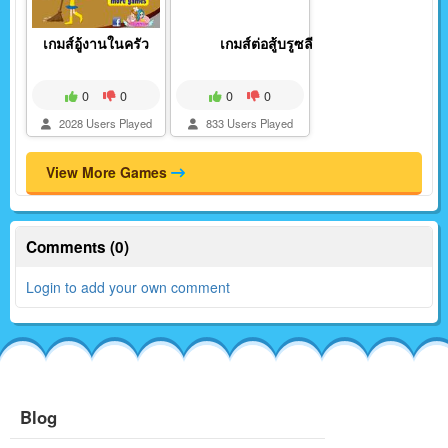
เกมส์อู้งานในครัว
เกมส์ต่อสู้บรูซลี
0
0
0
0
2028 Users Played
833 Users Played
View More Games
Comments (0)
Login to add your own comment
Blog