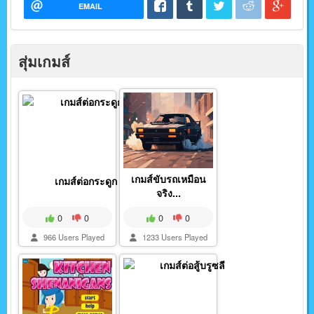
EMAIL
สุ่มเกมส์
เกมส์ขับรถเหมือน
เกมส์ต่อกระดูก
จริง...
0
0
0
0
966 Users Played
1233 Users Played