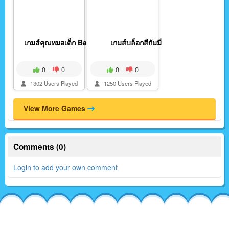
เกมส์คุณหมอเด็ก Baby...
เกมส์บล็อกสีกัมมี่
0
0
0
0
1302 Users Played
1250 Users Played
View More Games
Comments (0)
Login to add your own comment