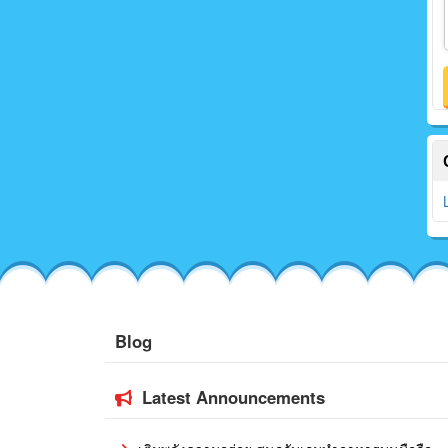
Blog
Latest Announcements