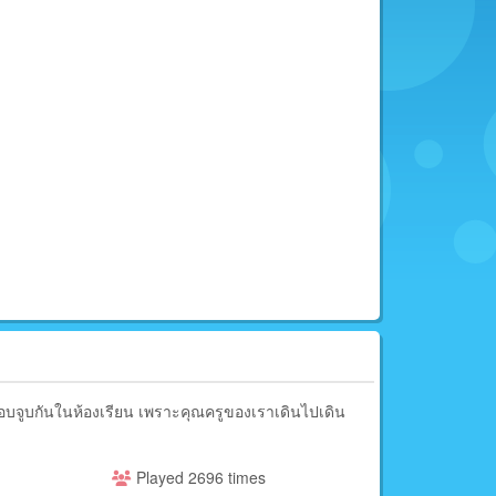
ะแอบจูบกันในห้องเรียน เพราะคุณครูของเราเดินไปเดิน
Played 2696 times