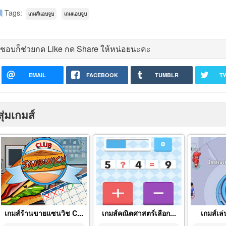
Tags:
เกมส์แอบจูบ
เกมแอบจูบ
ชอบก็ช่วยกด Like กด Share ให้หน่อยนะคะ
EMAIL
FACEBOOK
TUMBLR
T
สุ่มเกมส์
เกมส์ร้านขายแซนวิช C...
เกมส์คณิตศาสตร์เลือก...
เกมส์เล่