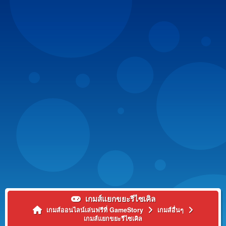
เกมส์แยกขยะรีไซเคิล
เกมส์ออนไลน์เล่นฟรีที่ GameStory
เกมส์อื่นๆ
เกมส์แยกขยะรีไซเคิล