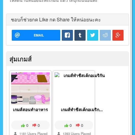
โหลดนานหน่อยนะคะเกมนี้ แต่ว่าสนุกแน่นอนค่ะ
ชอบก็ช่วยกด Like กด Share ให้หน่อยนะคะ
EMAIL
สุ่มเกมส์
เกมส์สอนทำอาหาร
เกมส์ทำชีสเค้กอเมริก...
0
0
0
0
1181 Users Played
1393 Users Played