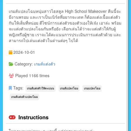
เกมส์แปลงโฉมหนุ่มสาวไฮสคูล High School Makeover คืนนี้จะ
มีงานพรอม และเราเป็นเนิร์ดที่อยากจะเดท ก็ต้องแต่งเนื้อแต่งตัว
กันให้เต็มที่หน่อย ดีไซน์การแต่งตัวของตัวเองให้เจ๋ง เอาล่ะ พร้อม
จะแต่งตัวแปลงโฉมกันหรือยัง เลือกเล่นได้ว่าจะแต่งตัวให้กับผู้
หญิงหรือผู้ชาย เราจะได้คะแนนการประเมินการแต่งตัวด้วย และ
สามารถไปเล่นแต่งตัวในด่านต่อๆ ไปได้
2024-10-01
Category:
เกมส์แต่งตัว
Played 1166 times
Tags:
เกมส์แต่งตัวให้คะแนน
เกมส์แปลงโฉม
เกมแปลงโฉม
เกมส์แต่งตัวแปลงโฉม
Instructions