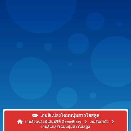
เกมส์แปลงโฉมหนุ่มสาวไฮสคูล
เกมส์ออนไลน์เล่นฟรีที่ GameStory
เกมส์แต่งตัว
เกมส์แปลงโฉมหนุ่มสาวไฮสคูล