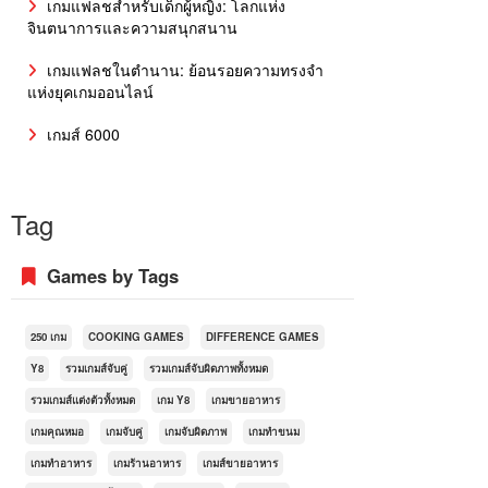
เกมแฟลชสำหรับเด็กผู้หญิง: โลกแห่ง
จินตนาการและความสนุกสนาน
เกมแฟลชในตำนาน: ย้อนรอยความทรงจำ
แห่งยุคเกมออนไลน์
เกมส์ 6000
Tag
Games by Tags
250 เกม
COOKING GAMES
DIFFERENCE GAMES
Y8
รวมเกมส์จับคู่
รวมเกมส์จับผิดภาพทั้งหมด
รวมเกมส์แต่งตัวทั้งหมด
เกม Y8
เกมขายอาหาร
เกมคุณหมอ
เกมจับคู่
เกมจับผิดภาพ
เกมทำขนม
เกมทำอาหาร
เกมร้านอาหาร
เกมส์ขายอาหาร