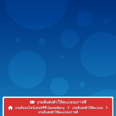
เกมส์แต่งตัวให้คะแนนเกาหลี
เกมส์ออนไลน์เล่นฟรีที่ GameStory
เกมส์แต่งตัวให้คะแนน
เกมส์แต่งตัวให้คะแนนเกาหลี