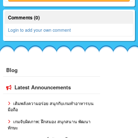
Comments (0)
Login to add your own comment
Blog
Latest Announcements
เติมพลังความอร่อย สนุกกับเกมทำอาหารบน
มือถือ
เกมจับผิดภาพ: ฝึกสมอง สนุกสนาน พัฒนา
ทักษะ