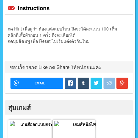
Instructions
กด Hint เพื่อดูว่า ต้องแต่งแบบไหน ถึงจะได้คะแนน 100 เต็ม
คลิกที่เสื้อผ้าก่อน 1 ครั้ง ถึงจะเลือกได้
กดปุ่มสีชมพู เพื่อ Reset ไปเริ่มแต่งตัวกันใหม่
ชอบก็ช่วยกด Like กด Share ให้หน่อยนะคะ
EMAIL
สุ่มเกมส์