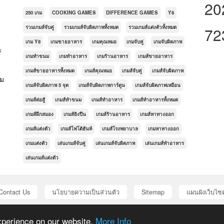
20
250 เกม
COOKING GAMES
DIFFERENCE GAMES
Y8
รวมเกมส์จับคู่
รวมเกมส์จับผิดภาพทั้งหมด
รวมเกมส์แต่งตัวทั้งหมด
72
เกม Y8
เกมขายอาหาร
เกมคุณหมอ
เกมจับคู่
เกมจับผิดภาพ
ะ
เกมทำขนม
เกมทำอาหาร
เกมร้านอาหาร
เกมส์ขายอาหาร
เกมส์ขายอาหารทั้งหมด
เกมส์คุณหมอ
เกมส์จับคู่
เกมส์จับผิดภาพ
กม
เกมส์จับผิดภาพ 5 จุด
เกมส์จับผิดภาพการ์ตูน
เกมส์จับผิดภาพเหมือน
เกมส์ต่อสู้
เกมส์ทำขนม
เกมส์ทำอาหาร
เกมส์ทำอาหารทั้งหมด
เกมส์ฝึกสมอง
เกมส์ยิงปืน
เกมส์ร้านอาหาร
เกมส์หาทางออก
เกมส์แต่งตัว
เกมส์โฟโต้ฮันท์
เกมส์โรงพยาบาล
เกมหาทางออก
เกมแต่งตัว
เล่นเกมส์จับคู่
เล่นเกมส์จับผิดภาพ
เล่นเกมส์ทำอาหาร
เล่นเกมส์แต่งตัว
Contact Us
นโยบายความเป็นส่วนตัว
Sitemap
แผนผังเว็บไซต
© Copyright 2016 . All rights reserved. Powered by
AVCMS
from
AV Scripts
xperience on our website.
More Info
ics, games, and other multimedia are copyrighted to their respective owners an