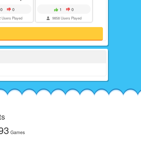
0
0
1
0
 Users Played
9858 Users Played
ts
93
Games