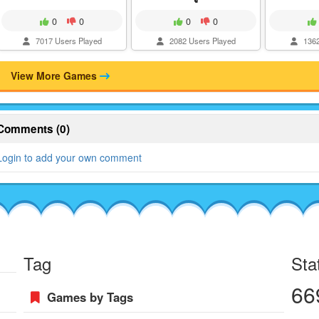
0
0
0
0
7017 Users Played
2082 Users Played
1362
View More Games
Comments (0)
Login to add your own comment
Tag
Sta
66
Games by Tags