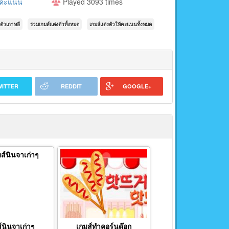
ห้คะแนน
Played 3093 times
งตัวเกาหลี
รวมเกมส์แต่งตัวทั้งหมด
เกมส์แต่งตัวให้คะแนนทั้งหมด
WITTER
REDDIT
GOOGLE+
์นินจาเก่าๆ
เกมส์ทำคอร์นด๊อก