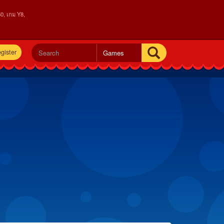
0, เกม Y8,
gister