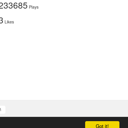
233685
Plays
3
Likes
์
Got it!
d authors.