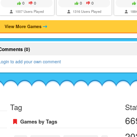
0
0
0
0
1007 Users Played
1316 Users Played
1884
View More Games
Comments (0)
Login to add your own comment
Tag
Sta
66
Games by Tags
20