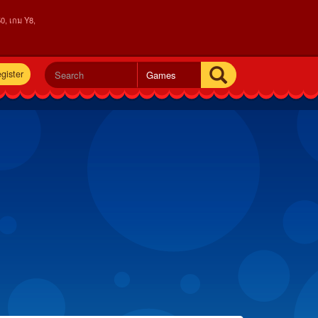
0, เกม Y8,
gister