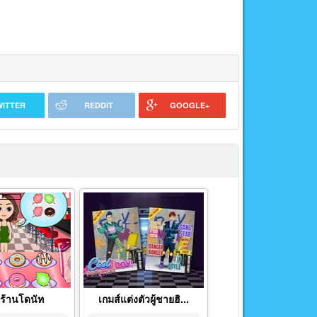
WITTER
REDDIT
GOOGLE+
์ร้านโดนัท
เกมส์แต่งตัวผู้ชายฮิ...