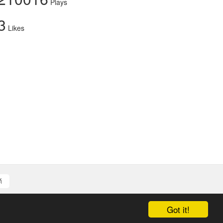
Plays
3
Likes
์
Got it!
d authors.