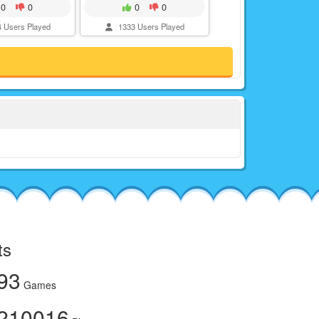
0
0
0
0
 Users Played
1333 Users Played
ts
93
Games
210016