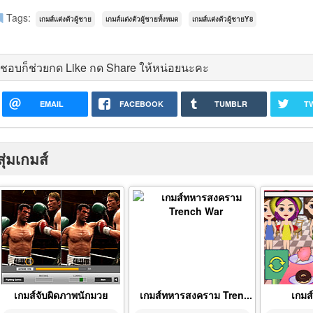
Tags:
เกมส์แต่งตัวผู้ชาย
เกมส์แต่งตัวผู้ชายทั้งหมด
เกมส์แต่งตัวผู้ชายY8
ชอบก็ช่วยกด Like กด Share ให้หน่อยนะคะ
EMAIL
FACEBOOK
TUMBLR
T
สุ่มเกมส์
เกมส์จับผิดภาพนักมวย
เกมส์ทหารสงคราม Tren...
เกมส