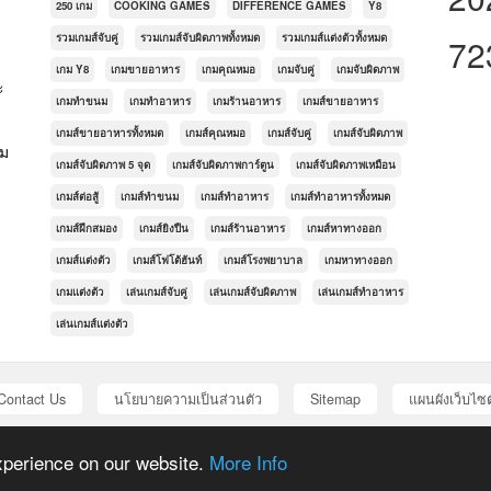
250 เกม
COOKING GAMES
DIFFERENCE GAMES
Y8
รวมเกมส์จับคู่
รวมเกมส์จับผิดภาพทั้งหมด
รวมเกมส์แต่งตัวทั้งหมด
72
เกม Y8
เกมขายอาหาร
เกมคุณหมอ
เกมจับคู่
เกมจับผิดภาพ
ะ
เกมทำขนม
เกมทำอาหาร
เกมร้านอาหาร
เกมส์ขายอาหาร
เกมส์ขายอาหารทั้งหมด
เกมส์คุณหมอ
เกมส์จับคู่
เกมส์จับผิดภาพ
กม
เกมส์จับผิดภาพ 5 จุด
เกมส์จับผิดภาพการ์ตูน
เกมส์จับผิดภาพเหมือน
เกมส์ต่อสู้
เกมส์ทำขนม
เกมส์ทำอาหาร
เกมส์ทำอาหารทั้งหมด
เกมส์ฝึกสมอง
เกมส์ยิงปืน
เกมส์ร้านอาหาร
เกมส์หาทางออก
เกมส์แต่งตัว
เกมส์โฟโต้ฮันท์
เกมส์โรงพยาบาล
เกมหาทางออก
เกมแต่งตัว
เล่นเกมส์จับคู่
เล่นเกมส์จับผิดภาพ
เล่นเกมส์ทำอาหาร
เล่นเกมส์แต่งตัว
Contact Us
นโยบายความเป็นส่วนตัว
Sitemap
แผนผังเว็บไซต
© Copyright 2016 . All rights reserved. Powered by
AVCMS
from
AV Scripts
xperience on our website.
More Info
ics, games, and other multimedia are copyrighted to their respective owners an