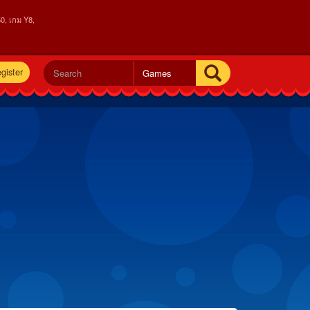
0, เกม Y8,
gister