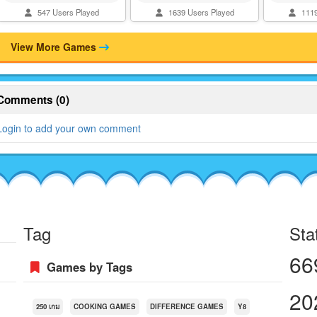
547 Users Played
1639 Users Played
1119
View More Games
Comments (0)
Login to add your own comment
Tag
Sta
66
Games by Tags
20
250 เกม
COOKING GAMES
DIFFERENCE GAMES
Y8