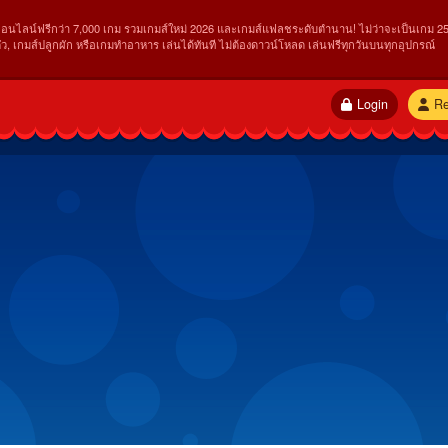
ออนไลน์ฟรีกว่า 7,000 เกม รวมเกมส์ใหม่ 2026 และเกมส์แฟลชระดับตำนาน! ไม่ว่าจะเป็นเกม 25
ัว, เกมส์ปลูกผัก หรือเกมทำอาหาร เล่นได้ทันที ไม่ต้องดาวน์โหลด เล่นฟรีทุกวันบนทุกอุปกรณ์
Login
Re