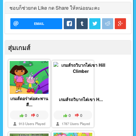
ชอบก็ช่วยกด Like กด Share ให้หน่อยนะคะ
EMAIL
สุ่มเกมส์
เกมส์ดอร่าต่อสะพาน
เกมส์รถวิบากไต่เขา H...
สี...
0
0
0
0
913 Users Played
1787 Users Played