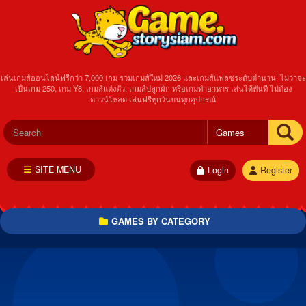
เล่นเกมส์ออนไลน์ฟรีกว่า 7,000 เกม รวมเกมส์ใหม่ 2026 และเกมส์แฟลชระดับตำนาน! ไม่ว่าจะ
เป็นเกม 250, เกม Y8, เกมส์แต่งตัว, เกมส์ปลูกผัก หรือเกมทำอาหาร เล่นได้ทันที ไม่ต้อง
ดาวน์โหลด เล่นฟรีทุกวันบนทุกอุปกรณ์
SITE MENU
Login
Register
GAMES BY CATEGORY