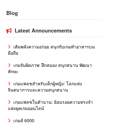
Blog
Latest Announcements
เติมพลังความอร่อย สนุกกับเกมทำอาหารบน
มือถือ
เกมจับผิดภาพ: ฝึกสมอง สนุกสนาน พัฒนา
ทักษะ
เกมแฟลชสำหรับเด็กผู้หญิง: โลกแห่ง
จินตนาการและความสนุกสนาน
เกมแฟลชในตำนาน: ย้อนรอยความทรงจำ
แห่งยุคเกมออนไลน์
เกมส์ 6000