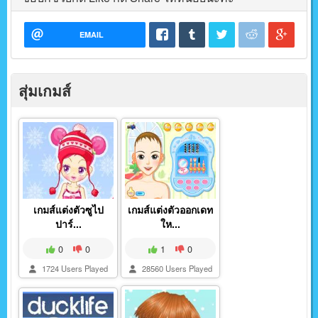
EMAIL
สุ่มเกมส์
เกมส์แต่งตัวซูไป
เกมส์แต่งตัวออกเดท
ปาร์...
ให...
0
0
1
0
1724 Users Played
28560 Users Played