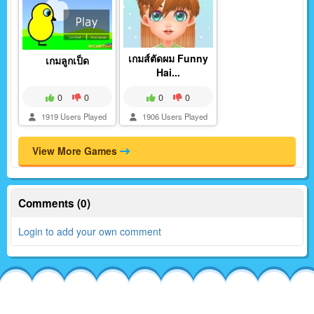
เกมส์ตัดผม Funny
เกมลูกเป็ด
Hai...
0
0
0
0
1919 Users Played
1906 Users Played
View More Games
Comments (0)
Login to add your own comment