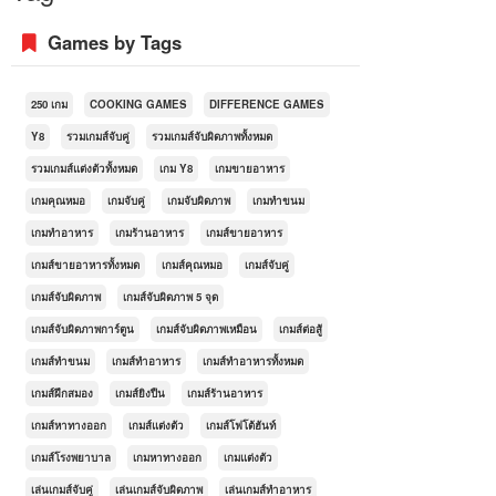
Games by Tags
250 เกม
COOKING GAMES
DIFFERENCE GAMES
Y8
รวมเกมส์จับคู่
รวมเกมส์จับผิดภาพทั้งหมด
รวมเกมส์แต่งตัวทั้งหมด
เกม Y8
เกมขายอาหาร
เกมคุณหมอ
เกมจับคู่
เกมจับผิดภาพ
เกมทำขนม
เกมทำอาหาร
เกมร้านอาหาร
เกมส์ขายอาหาร
เกมส์ขายอาหารทั้งหมด
เกมส์คุณหมอ
เกมส์จับคู่
เกมส์จับผิดภาพ
เกมส์จับผิดภาพ 5 จุด
เกมส์จับผิดภาพการ์ตูน
เกมส์จับผิดภาพเหมือน
เกมส์ต่อสู้
เกมส์ทำขนม
เกมส์ทำอาหาร
เกมส์ทำอาหารทั้งหมด
เกมส์ฝึกสมอง
เกมส์ยิงปืน
เกมส์ร้านอาหาร
เกมส์หาทางออก
เกมส์แต่งตัว
เกมส์โฟโต้ฮันท์
เกมส์โรงพยาบาล
เกมหาทางออก
เกมแต่งตัว
เล่นเกมส์จับคู่
เล่นเกมส์จับผิดภาพ
เล่นเกมส์ทำอาหาร