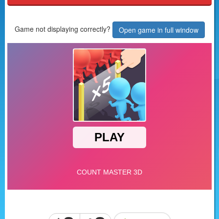
Game not displaying correctly?
Open game in full window