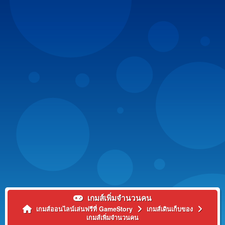
เกมส์เพิ่มจำนวนคน
เกมส์ออนไลน์เล่นฟรีที่ GameStory
เกมส์เดินเก็บของ
เกมส์เพิ่มจำนวนคน