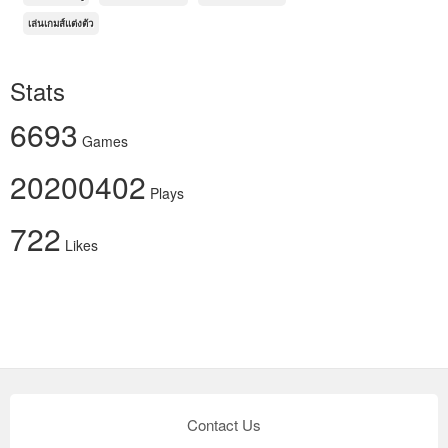
เล่นเกมส์แต่งตัว
Stats
6693
Games
20200402
Plays
722
Likes
Contact Us