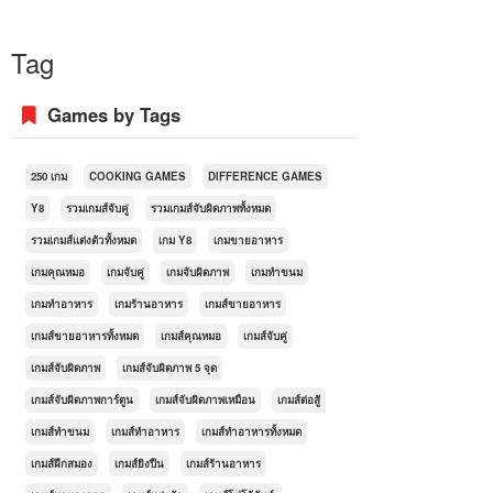
Tag
Games by Tags
250 เกม
COOKING GAMES
DIFFERENCE GAMES
Y8
รวมเกมส์จับคู่
รวมเกมส์จับผิดภาพทั้งหมด
รวมเกมส์แต่งตัวทั้งหมด
เกม Y8
เกมขายอาหาร
เกมคุณหมอ
เกมจับคู่
เกมจับผิดภาพ
เกมทำขนม
เกมทำอาหาร
เกมร้านอาหาร
เกมส์ขายอาหาร
เกมส์ขายอาหารทั้งหมด
เกมส์คุณหมอ
เกมส์จับคู่
เกมส์จับผิดภาพ
เกมส์จับผิดภาพ 5 จุด
เกมส์จับผิดภาพการ์ตูน
เกมส์จับผิดภาพเหมือน
เกมส์ต่อสู้
เกมส์ทำขนม
เกมส์ทำอาหาร
เกมส์ทำอาหารทั้งหมด
เกมส์ฝึกสมอง
เกมส์ยิงปืน
เกมส์ร้านอาหาร