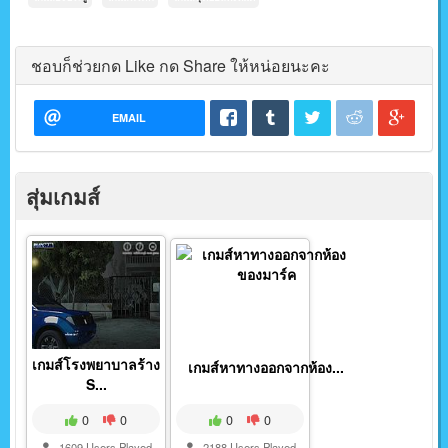
ชอบก็ช่วยกด Like กด Share ให้หน่อยนะคะ
EMAIL
สุ่มเกมส์
เกมส์โรงพยาบาลร้าง
เกมส์หาทางออกจากห้อง...
S...
0
0
0
0
1609 Users Played
2188 Users Played