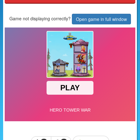
Game not displaying correctly?
Open game in full window