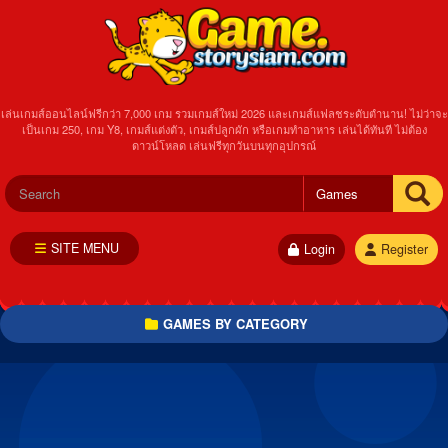
เล่นเกมส์ออนไลน์ฟรีกว่า 7,000 เกม รวมเกมส์ใหม่ 2026 และเกมส์แฟลชระดับตำนาน! ไม่ว่าจะ
เป็นเกม 250, เกม Y8, เกมส์แต่งตัว, เกมส์ปลูกผัก หรือเกมทำอาหาร เล่นได้ทันที ไม่ต้อง
ดาวน์โหลด เล่นฟรีทุกวันบนทุกอุปกรณ์
SITE MENU
Login
Register
GAMES BY CATEGORY