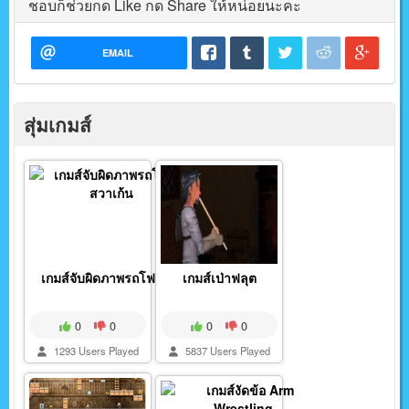
ชอบก็ช่วยกด Like กด Share ให้หน่อยนะคะ
EMAIL
สุ่มเกมส์
เกมส์จับผิดภาพรถโฟลค...
เกมส์เป่าฟลุต
0
0
0
0
1293 Users Played
5837 Users Played