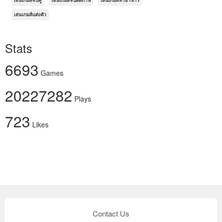
เล่นเกมส์จับคู่
เล่นเกมส์จับผิดภาพ
เล่นเกมส์ทำอาหาร
เล่นเกมส์แต่งตัว
Stats
6693
Games
20227282
Plays
723
Likes
Contact Us