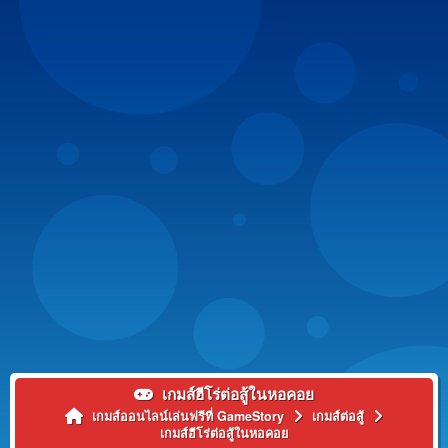
เกมส์ฮีโร่ต่อสู้ในหอคอย
เกมส์ออนไลน์เล่นฟรีที่ GameStory
เกมส์ต่อสู้
เกมส์ฮีโร่ต่อสู้ในหอคอย