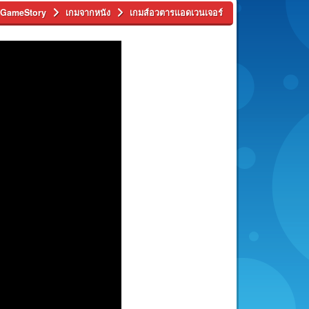
ี่ GameStory
เกมจากหนัง
เกมส์อวตารแอดเวนเจอร์