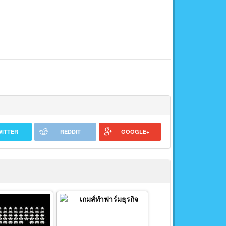
WITTER
REDDIT
GOOGLE+