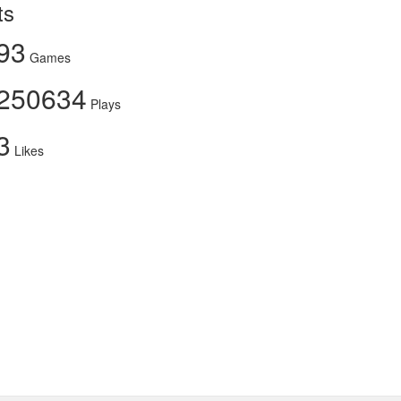
ts
93
Games
250634
Plays
3
Likes