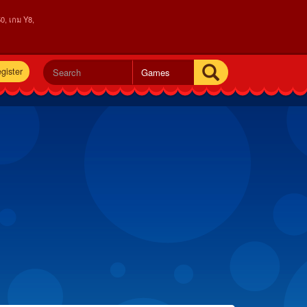
0, เกม Y8,
gister