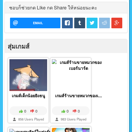
ชอบก็ช่วยกด Like กด Share ให้หน่อยนะคะ
EMAIL
สุ่มเกมส์
เกมส์เด็กน้อยยิงธนู
เกมส์ร้านขายหมวกของเ...
0
0
0
0
856 Users Played
983 Users Played