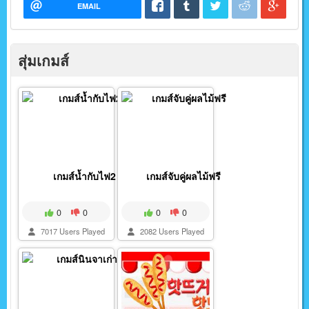
EMAIL
สุ่มเกมส์
เกมส์น้ำกับไฟ2
เกมส์จับคู่ผลไม้ฟรี
0
0
0
0
7017 Users Played
2082 Users Played