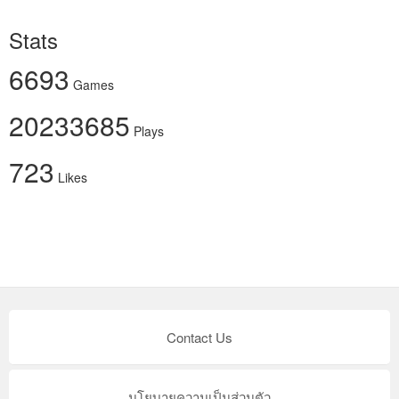
Stats
6693
Games
20233685
Plays
723
Likes
Contact Us
นโยบายความเป็นส่วนตัว